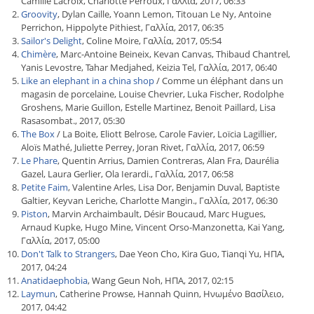
Camille Lacroix, Charlotte Perroux, Γαλλία, 2017, 06:33
Groovity
, Dylan Caille, Yoann Lemon, Titouan Le Ny, Antoine
Perrichon, Hippolyte Pithiest, Γαλλία, 2017, 06:35
Sailor's Delight
, Coline Moire, Γαλλία, 2017, 05:54
Chimère
, Marc-Antoine Beineix, Kevan Canvas, Thibaud Chantrel,
Yanis Levostre, Tahar Medjahed, Keizia Tel, Γαλλία, 2017, 06:40
Like an elephant in a china shop
/ Comme un éléphant dans un
magasin de porcelaine, Louise Chevrier, Luka Fischer, Rodolphe
Groshens, Marie Guillon, Estelle Martinez, Benoit Paillard, Lisa
Rasasombat., 2017, 05:30
The Box
/ La Boite, Eliott Belrose, Carole Favier, Loïcia Lagillier,
Aloïs Mathé, Juliette Perrey, Joran Rivet, Γαλλία, 2017, 06:59
Le Phare
, Quentin Arrius, Damien Contreras, Alan Fra, Daurélia
Gazel, Laura Gerlier, Ola Ierardi., Γαλλία, 2017, 06:58
Petite Faim
, Valentine Arles, Lisa Dor, Benjamin Duval, Baptiste
Galtier, Keyvan Leriche, Charlotte Mangin., Γαλλία, 2017, 06:30
Piston
, Marvin Archaimbault, Désir Boucaud, Marc Hugues,
Arnaud Kupke, Hugo Mine, Vincent Orso-Manzonetta, Kai Yang,
Γαλλία, 2017, 05:00
Don't Talk to Strangers
, Dae Yeon Cho, Kira Guo, Tianqi Yu, ΗΠΑ,
2017, 04:24
Anatidaephobia
, Wang Geun Noh, ΗΠΑ, 2017, 02:15
Laymun
, Catherine Prowse, Hannah Quinn, Ηνωμένο Βασίλειο,
2017, 04:42