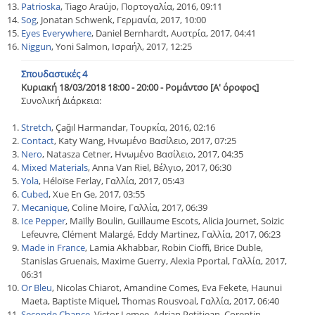
Patrioska
, Tiago Araújo, Πορτογαλία, 2016, 09:11
Sog
, Jonatan Schwenk, Γερμανία, 2017, 10:00
Eyes Everywhere
, Daniel Bernhardt, Αυστρία, 2017, 04:41
Niggun
, Yoni Salmon, Ισραήλ, 2017, 12:25
Σπουδαστικές 4
Κυριακή 18/03/2018 18:00 - 20:00 - Ρομάντσο [Α' όροφος]
Συνολική Διάρκεια:
Stretch
, Çağıl Harmandar, Τουρκία, 2016, 02:16
Contact
, Katy Wang, Ηνωμένο Βασίλειο, 2017, 07:25
Nero
, Natasza Cetner, Ηνωμένο Βασίλειο, 2017, 04:35
Mixed Materials
, Anna Van Riel, Βέλγιο, 2017, 06:30
Yola
, Héloïse Ferlay, Γαλλία, 2017, 05:43
Cubed
, Xue En Ge, 2017, 03:55
Mecanique
, Coline Moire, Γαλλία, 2017, 06:39
Ice Pepper
, Maïlly Boulin, Guillaume Escots, Alicia Journet, Soizic
Lefeuvre, Clément Malargé, Eddy Martinez, Γαλλία, 2017, 06:23
Made in France
, Lamia Akhabbar, Robin Cioffi, Brice Duble,
Stanislas Gruenais, Maxime Guerry, Alexia Pportal, Γαλλία, 2017,
06:31
Or Bleu
, Nicolas Chiarot, Amandine Comes, Eva Fekete, Haunui
Maeta, Baptiste Miquel, Thomas Rousvoal, Γαλλία, 2017, 06:40
Seconde Chance
, Victor Lemee, Adrian Petitjean, Corentin