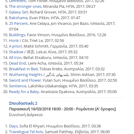
Diffrerent
, Tom Fisher, Ηνωμένο Βασίλειο, 2017, 02:26
The stronger ones
, Miranda Pla, ΗΠΑ, 2017, 09:27
Galaxy Girl
, Richard Grover, ΗΠΑ, 2017, 03:51
Rakshama
, Evan Pitkin, ΗΠΑ, 2017, 01:47
25 Percent
, Ane Celaya, Jon Vivanco, Jon Bazo, Ισπανία, 2017,
07:04
Buildings
, Favio Vinson, Ηνωμένο Βασίλειο, 2016, 12:26
Honk
/ Còi, Triet Le, 2017, 02:56
A priori
, Maïté Schmitt, Γερμανία, 2017, 05:40
Shadow
/ 讳言, LeiLei, Κίνα, 2017, 05:32
All Iron
, Beñat Etxaburu, Ισπανία, 2017, 04:10
Dead End
, Leire Acha, Ισπανία, 2017, 05:34
Breakfast in Bed
, Tobias Krebs, Αυστραλία, 2017, 03:32
Wuthering Heights
/ بلندیهای بادگیر, Shirin Ashtari, 2017, 07:30
Sword and Flower
, Yulan Sun, Ηνωμένο Βασίλειο, 2017, 02:50
Sentience
, Lakshika Udakandage, ΗΠΑ, 2017, 03:35
Ready for a Baby
, Anastasia Dyakova, Αυστραλία, 2017, 05:00
Σπουδαστικές 2
Παρασκευή 16/03/2018 18:00 - 20:00 - Ρομάντσο [Α' όροφος]
Συνολική Διάρκεια:
Days
, Sofia El Khyari, Ηνωμένο Βασίλειο, 2017, 03:38
Travelogue Tel Aviv
, Samuel Patthey, Ελβετία, 2017, 06:00