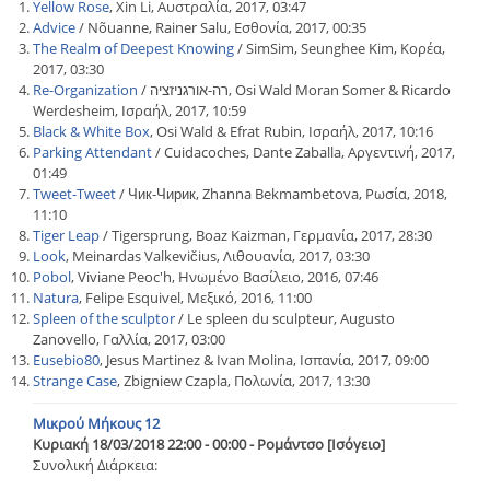
Yellow Rose
, Xin Li, Αυστραλία, 2017, 03:47
Advice
/ Nõuanne, Rainer Salu, Εσθονία, 2017, 00:35
The Realm of Deepest Knowing
/ SimSim, Seunghee Kim, Κορέα,
2017, 03:30
Re-Organization
/ רה-אורגניזציה, Osi Wald Moran Somer & Ricardo
Werdesheim, Ισραήλ, 2017, 10:59
Black & White Box
, Osi Wald & Efrat Rubin, Ισραήλ, 2017, 10:16
Parking Attendant
/ Cuidacoches, Dante Zaballa, Αργεντινή, 2017,
01:49
Tweet-Tweet
/ Чик-Чирик, Zhanna Bekmambetova, Ρωσία, 2018,
11:10
Tiger Leap
/ Tigersprung, Boaz Kaizman, Γερμανία, 2017, 28:30
Look
, Meinardas Valkevičius, Λιθουανία, 2017, 03:30
Pobol
, Viviane Peoc'h, Ηνωμένο Βασίλειο, 2016, 07:46
Natura
, Felipe Esquivel, Μεξικό, 2016, 11:00
Spleen of the sculptor
/ Le spleen du sculpteur, Augusto
Zanovello, Γαλλία, 2017, 03:00
Eusebio80
, Jesus Martinez & Ivan Molina, Ισπανία, 2017, 09:00
Strange Case
, Zbigniew Czapla, Πολωνία, 2017, 13:30
Μικρού Μήκους 12
Κυριακή 18/03/2018 22:00 - 00:00 - Ρομάντσο [Ισόγειο]
Συνολική Διάρκεια: