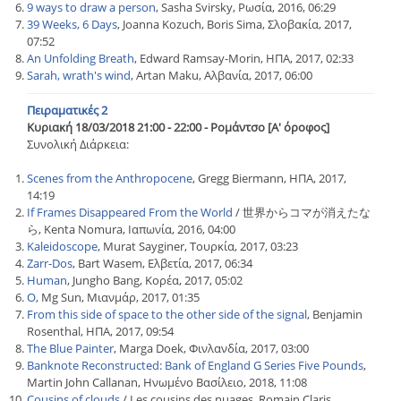
9 ways to draw a person
, Sasha Svirsky, Ρωσία, 2016, 06:29
39 Weeks, 6 Days
, Joanna Kozuch, Boris Sima, Σλοβακία, 2017,
07:52
An Unfolding Breath
, Edward Ramsay-Morin, ΗΠΑ, 2017, 02:33
Sarah, wrath's wind
, Artan Maku, Αλβανία, 2017, 06:00
Πειραματικές 2
Κυριακή 18/03/2018 21:00 - 22:00 - Ρομάντσο [Α' όροφος]
Συνολική Διάρκεια:
Scenes from the Anthropocene
, Gregg Biermann, ΗΠΑ, 2017,
14:19
If Frames Disappeared From the World
/ 世界からコマが消えたな
ら, Kenta Nomura, Ιαπωνία, 2016, 04:00
Kaleidoscope
, Murat Sayginer, Τουρκία, 2017, 03:23
Zarr-Dos
, Bart Wasem, Ελβετία, 2017, 06:34
Human
, Jungho Bang, Κορέα, 2017, 05:02
O
, Mg Sun, Μιανμάρ, 2017, 01:35
From this side of space to the other side of the signal
, Benjamin
Rosenthal, ΗΠΑ, 2017, 09:54
The Blue Painter
, Marga Doek, Φινλανδία, 2017, 03:00
Banknote Reconstructed: Bank of England G Series Five Pounds
,
Martin John Callanan, Ηνωμένο Βασίλειο, 2018, 11:08
Cousins of clouds
/ Les cousins des nuages, Romain Claris,