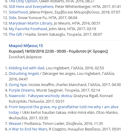
The Only Option
, Owen Roberts, ΗΠΑ, 2016, 08:27
Still Here and Everywhere
, Peter Whittenberger, ΗΠΑ, 2017, 01:41
Sisterhood
, Jelena Prljevic, Σερβία και Μαυροβούνιο, 2018, 07:07
Side
, Snow Yunxue Fu, ΗΠΑ, 2017, 06:04
Marydean Martin Library
, Jo Meuris, ΗΠΑ, 2016, 00:51
My Favorite Forehead
, John Akre, ΗΠΑ, 2017, 03:19
The Gift
/ Hadia, Sinem Sakaoglu, Τουρκία, 2017, 06:07
Μικρού Μήκους 15
Κυριακή 18/03/2018 22:00 - 00:00 - Ρομάντσο [Α' όροφος]
Συνολική Διάρκεια:
Kidding kid with dad
, Lou Inglebert, Γαλλία, 2016, 02:53
Disturbing Angels
/ Déranger les anges, Lou Inglebert, Γαλλία,
2016, 04:47
Going Ape
, nicolas lesaffre, charles blanchard, Γαλλία, 2017, 04:30
Purple Dreams
, Murat Sayginer, Τουρκία, 2017, 02:14
Nawrocki - Fałszywe wschody słońca
, Grażyna Rigall, Konrad
Kulczyński, Πολωνία, 2017, 03:51
From beyond the grave, my grandfather told me why I am alive
today
/ Ukki kertoi haudan takaa, miksi minä elän, Otso Alanko,
Φινλανδία, 2017, 03:35
Weasel
/ Podlasica, Timon Leder, Σλοβενία, 2016, 11:35
A War to End No Wars
, R Coggins, Ηνωμένο Βασίλειο, 2017, 05:01