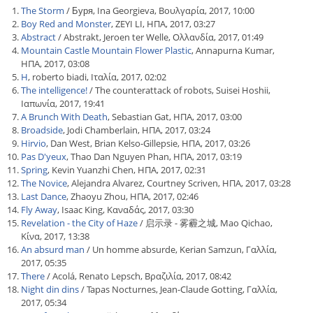
The Storm
/ Буря, Ina Georgieva, Βουλγαρία, 2017, 10:00
Boy Red and Monster
, ZEYI LI, ΗΠΑ, 2017, 03:27
Abstract
/ Abstrakt, Jeroen ter Welle, Ολλανδία, 2017, 01:49
Mountain Castle Mountain Flower Plastic
, Annapurna Kumar,
ΗΠΑ, 2017, 03:08
H
, roberto biadi, Ιταλία, 2017, 02:02
The intelligence!
/ The counterattack of robots, Suisei Hoshii,
Ιαπωνία, 2017, 19:41
A Brunch With Death
, Sebastian Gat, ΗΠΑ, 2017, 03:00
Broadside
, Jodi Chamberlain, ΗΠΑ, 2017, 03:24
Hirvio
, Dan West, Brian Kelso-Gillepsie, ΗΠΑ, 2017, 03:26
Pas D'yeux
, Thao Dan Nguyen Phan, ΗΠΑ, 2017, 03:19
Spring
, Kevin Yuanzhi Chen, ΗΠΑ, 2017, 02:31
The Novice
, Alejandra Alvarez, Courtney Scriven, ΗΠΑ, 2017, 03:28
Last Dance
, Zhaoyu Zhou, ΗΠΑ, 2017, 02:46
Fly Away
, Isaac King, Καναδάς, 2017, 03:30
Revelation - the City of Haze
/ 启示录 - 雾霾之城, Mao Qichao,
Κίνα, 2017, 13:38
An absurd man
/ Un homme absurde, Kerian Samzun, Γαλλία,
2017, 05:35
There
/ Acolá, Renato Lepsch, Βραζιλία, 2017, 08:42
Night din dins
/ Tapas Nocturnes, Jean-Claude Gotting, Γαλλία,
2017, 05:34