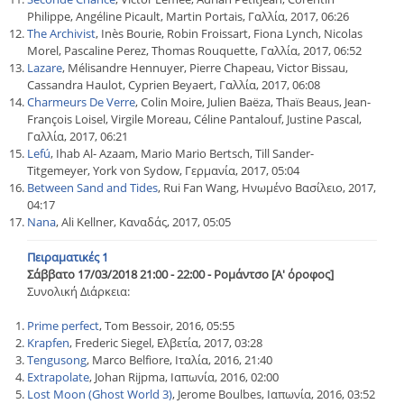
Philippe, Angéline Picault, Martin Portais, Γαλλία, 2017, 06:26
The Archivist
, Inès Bourie, Robin Froissart, Fiona Lynch, Nicolas
Morel, Pascaline Perez, Thomas Rouquette, Γαλλία, 2017, 06:52
Lazare
, Mélisandre Hennuyer, Pierre Chapeau, Victor Bissau,
Cassandra Haulot, Cyprien Beyaert, Γαλλία, 2017, 06:08
Charmeurs De Verre
, Colin Moire, Julien Baëza, Thaïs Beaus, Jean-
François Loisel, Virgile Moreau, Céline Pantalouf, Justine Pascal,
Γαλλία, 2017, 06:21
Lefú
, Ihab Al- Azaam, Mario Mario Bertsch, Till Sander-
Titgemeyer, York von Sydow, Γερμανία, 2017, 05:04
Between Sand and Tides
, Rui Fan Wang, Ηνωμένο Βασίλειο, 2017,
04:17
Nana
, Ali Kellner, Καναδάς, 2017, 05:05
Πειραματικές 1
Σάββατο 17/03/2018 21:00 - 22:00 - Ρομάντσο [Α' όροφος]
Συνολική Διάρκεια:
Prime perfect
, Tom Bessoir, 2016, 05:55
Krapfen
, Frederic Siegel, Ελβετία, 2017, 03:28
Tengusong
, Marco Belfiore, Ιταλία, 2016, 21:40
Extrapolate
, Johan Rijpma, Ιαπωνία, 2016, 02:00
Lost Moon (Ghost World 3)
, Jerome Boulbes, Ιαπωνία, 2016, 03:52