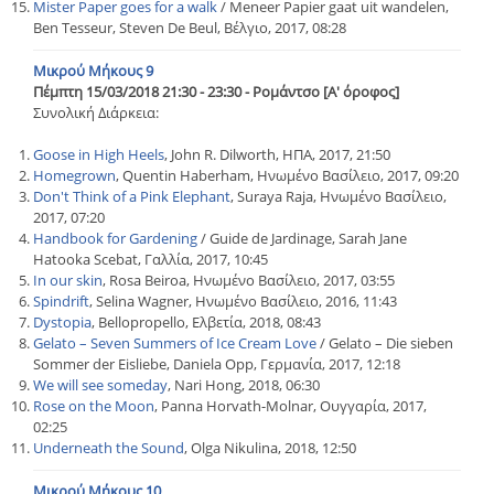
Mister Paper goes for a walk
/ Meneer Papier gaat uit wandelen,
Ben Tesseur, Steven De Beul, Βέλγιο, 2017, 08:28
Μικρού Μήκους 9
Πέμπτη 15/03/2018 21:30 - 23:30 - Ρομάντσο [Α' όροφος]
Συνολική Διάρκεια:
Goose in High Heels
, John R. Dilworth, ΗΠΑ, 2017, 21:50
Homegrown
, Quentin Haberham, Ηνωμένο Βασίλειο, 2017, 09:20
Don't Think of a Pink Elephant
, Suraya Raja, Ηνωμένο Βασίλειο,
2017, 07:20
Handbook for Gardening
/ Guide de Jardinage, Sarah Jane
Hatooka Scebat, Γαλλία, 2017, 10:45
In our skin
, Rosa Beiroa, Ηνωμένο Βασίλειο, 2017, 03:55
Spindrift
, Selina Wagner, Ηνωμένο Βασίλειο, 2016, 11:43
Dystopia
, Bellopropello, Ελβετία, 2018, 08:43
Gelato – Seven Summers of Ice Cream Love
/ Gelato – Die sieben
Sommer der Eisliebe, Daniela Opp, Γερμανία, 2017, 12:18
We will see someday
, Nari Hong, 2018, 06:30
Rose on the Moon
, Panna Horvath-Molnar, Ουγγαρία, 2017,
02:25
Underneath the Sound
, Olga Nikulina, 2018, 12:50
Μικρού Μήκους 10