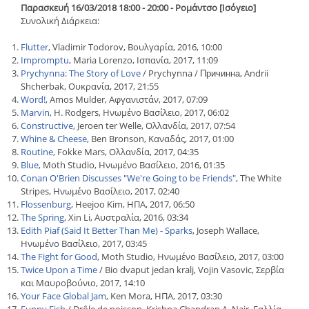
Παρασκευή 16/03/2018 18:00 - 20:00 - Ρομάντσο [Ισόγειο]
Συνολική Διάρκεια:
Flutter
, Vladimir Todorov, Βουλγαρία, 2016, 10:00
Impromptu
, Maria Lorenzo, Ισπανία, 2017, 11:09
Prychynna: The Story of Love
/ Prychynna / Причинна, Andrii
Shcherbak, Ουκρανία, 2017, 21:55
Word!
, Amos Mulder, Αφγανιστάν, 2017, 07:09
Marvin
, H. Rodgers, Ηνωμένο Βασίλειο, 2017, 06:02
Constructive
, Jeroen ter Welle, Ολλανδία, 2017, 07:54
Whine & Cheese
, Ben Bronson, Καναδάς, 2017, 01:00
Routine
, Fokke Mars, Ολλανδία, 2017, 04:35
Blue
, Moth Studio, Ηνωμένο Βασίλειο, 2016, 01:35
Conan O'Brien Discusses "We're Going to be Friends"
, The White
Stripes, Ηνωμένο Βασίλειο, 2017, 02:40
Flossenburg
, Heejoo Kim, ΗΠΑ, 2017, 06:50
The Spring
, Xin Li, Αυστραλία, 2016, 03:34
Edith Piaf (Said It Better Than Me) - Sparks
, Joseph Wallace,
Ηνωμένο Βασίλειο, 2017, 03:45
The Fight for Good
, Moth Studio, Ηνωμένο Βασίλειο, 2017, 03:00
Twice Upon a Time
/ Bio dvaput jedan kralj, Vojin Vasovic, Σερβία
και Μαυροβούνιο, 2017, 14:10
Your Face Global Jam
, Ken Mora, ΗΠΑ, 2017, 03:30