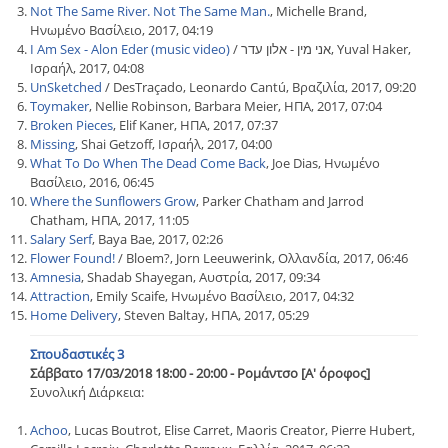
Not The Same River. Not The Same Man.
, Michelle Brand,
Ηνωμένο Βασίλειο, 2017, 04:19
I Am Sex - Alon Eder (music video)
/ אני מין - אלון עדר, Yuval Haker,
Ισραήλ, 2017, 04:08
UnSketched
/ DesTraçado, Leonardo Cantú, Βραζιλία, 2017, 09:20
Toymaker
, Nellie Robinson, Barbara Meier, ΗΠΑ, 2017, 07:04
Broken Pieces
, Elif Kaner, ΗΠΑ, 2017, 07:37
Missing
, Shai Getzoff, Ισραήλ, 2017, 04:00
What To Do When The Dead Come Back
, Joe Dias, Ηνωμένο
Βασίλειο, 2016, 06:45
Where the Sunflowers Grow
, Parker Chatham and Jarrod
Chatham, ΗΠΑ, 2017, 11:05
Salary Serf
, Baya Bae, 2017, 02:26
Flower Found!
/ Bloem?, Jorn Leeuwerink, Ολλανδία, 2017, 06:46
Amnesia
, Shadab Shayegan, Αυστρία, 2017, 09:34
Attraction
, Emily Scaife, Ηνωμένο Βασίλειο, 2017, 04:32
Home Delivery
, Steven Baltay, ΗΠΑ, 2017, 05:29
Σπουδαστικές 3
Σάββατο 17/03/2018 18:00 - 20:00 - Ρομάντσο [Α' όροφος]
Συνολική Διάρκεια:
Achoo
, Lucas Boutrot, Elise Carret, Maoris Creator, Pierre Hubert,