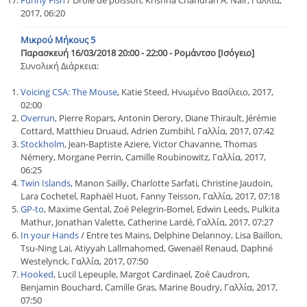
Funny Fish
/ Drôle de poisson, Krishna Chandran A. Nair, Γαλλία,
2017, 06:20
Μικρού Μήκους 5
Παρασκευή 16/03/2018 20:00 - 22:00 - Ρομάντσο [Ισόγειο]
Συνολική Διάρκεια:
Voicing CSA: The Mouse
, Katie Steed, Ηνωμένο Βασίλειο, 2017,
02:00
Overrun
, Pierre Ropars, Antonin Derory, Diane Thirault, Jérémie
Cottard, Matthieu Druaud, Adrien Zumbihl, Γαλλία, 2017, 07:42
Stockholm
, Jean-Baptiste Aziere, Victor Chavanne, Thomas
Némery, Morgane Perrin, Camille Roubinowitz, Γαλλία, 2017,
06:25
Twin Islands
, Manon Sailly, Charlotte Sarfati, Christine Jaudoin,
Lara Cochetel, Raphaël Huot, Fanny Teisson, Γαλλία, 2017, 07:18
GP-to
, Maxime Gental, Zoé Pelegrin-Bomel, Edwin Leeds, Pulkita
Mathur, Jonathan Valette, Catherine Lardé, Γαλλία, 2017, 07:27
In your Hands
/ Entre tes Mains, Delphine Delannoy, Lisa Baillon,
Tsu-Ning Lai, Atiyyah Lallmahomed, Gwenaël Renaud, Daphné
Westelynck, Γαλλία, 2017, 07:50
Hooked
, Lucil Lepeuple, Margot Cardinael, Zoé Caudron,
Benjamin Bouchard, Camille Gras, Marine Boudry, Γαλλία, 2017,
07:50