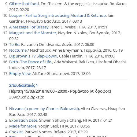
Gif me that food
, Emi Tse (emi & the veggies), Ηνωμένο Βασίλειο,
2017, 02:20
Looper - Farfisa Song introducing Mustard & Ketchup
, Iain
Gardner, Ηνωμένο Βασίλειο, 2017, 03:13
A Message For Brazey
, Jared D. Weiss, ΗΠΑ, 2017, 01:51
Margarit and the Monster
, Nayden Nikolov, Βουλγαρία, 2017,
09:32
To Be
, Farzaneh Omidvarnia, Δανία, 2017, 06:00
Nocturne
/ Nachtstück, Anne Breymann, Γερμανία, 2016, 05:19
Big Brown's TV Slap-Down!
, Cable Hardin, ΗΠΑ, 2016, 01:00
Birth -The Dance of Life-
, Aria Wakami, Bak Ikea, Hirofumi Ohashi,
Ιαπωνία, 2017, 28:17
Empty View
, Ali Zare Ghanatnowi, 2017, 18:06
Σπουδαστικές 1
Πέμπτη 15/03/2018 18:00 - 20:00 - Ρομάντσο [Α' όροφος]
Συνολική Διάρκεια:
Nirvana (a poem by Charles Bukowski)
, Altea Claveras, Ηνωμένο
Βασίλειο, 2017, 02:48
Expiration Date
, Shwenn Shunya Chang, ΗΠΑ, 2017, 04:21
Made for More
, Yoojin Seol, ΗΠΑ, 2017, 03:56
Cookie!
, Pauwel Nomes, Βέλγιο, 2017, 03:29