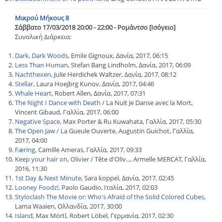
Μικρού Μήκους 8
Σάββατο 17/03/2018 20:00 - 22:00 - Ρομάντσο [Ισόγειο]
Συνολική Διάρκεια:
Dark, Dark Woods
, Emile Gignoux, Δανία, 2017, 06:15
Less Than Human
, Stefan Bang Lindholm, Δανία, 2017, 06:09
Nachthexen
, Julie Herdichek Waltzer, Δανία, 2017, 08:12
Stellar
, Laura Hoejbrg Kunov, Δανία, 2017, 04:46
Whale Heart
, Robert Allen, Δανία, 2017, 07:31
The Night I Dance with Death
/ La Nuit Je Danse avec la Mort,
Vincent Gibaud, Γαλλία, 2017, 06:00
Negative Space
, Max Porter & Ru Kuwahata, Γαλλία, 2017, 05:30
The Open Jaw
/ La Gueule Ouverte, Augustin Guichot, Γαλλία,
2017, 04:00
Færing
, Camille Ameras, Γαλλία, 2017, 09:33
Keep your hair on, Olivier
/ Tête d'Oliv..., Armelle MERCAT, Γαλλία,
2016, 11:30
1st Day & Next Minute
, Sara koppel, Δανία, 2017, 02:45
Looney Foodz!
, Paolo Gaudio, Ιταλία, 2017, 02:03
Styloclash The Movie or: Who's Afraid of the Solid Colored Cubes
,
Lama Waaien, Ολλανδία, 2017, 30:00
Island
, Max Mörtl, Robert Löbel, Γερμανία, 2017, 02:30