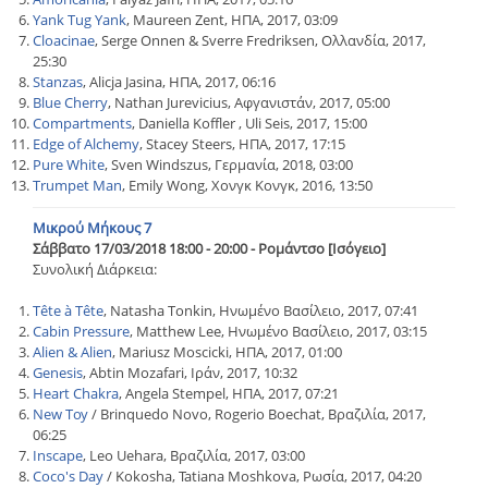
Yank Tug Yank
, Maureen Zent, ΗΠΑ, 2017, 03:09
Cloacinae
, Serge Onnen & Sverre Fredriksen, Ολλανδία, 2017,
25:30
Stanzas
, Alicja Jasina, ΗΠΑ, 2017, 06:16
Blue Cherry
, Nathan Jurevicius, Αφγανιστάν, 2017, 05:00
Compartments
, Daniella Koffler , Uli Seis, 2017, 15:00
Edge of Alchemy
, Stacey Steers, ΗΠΑ, 2017, 17:15
Pure White
, Sven Windszus, Γερμανία, 2018, 03:00
Trumpet Man
, Emily Wong, Χονγκ Κονγκ, 2016, 13:50
Μικρού Μήκους 7
Σάββατο 17/03/2018 18:00 - 20:00 - Ρομάντσο [Ισόγειο]
Συνολική Διάρκεια:
Tête à Tête
, Natasha Tonkin, Ηνωμένο Βασίλειο, 2017, 07:41
Cabin Pressure
, Matthew Lee, Ηνωμένο Βασίλειο, 2017, 03:15
Alien & Alien
, Mariusz Moscicki, ΗΠΑ, 2017, 01:00
Genesis
, Abtin Mozafari, Ιράν, 2017, 10:32
Heart Chakra
, Angela Stempel, ΗΠΑ, 2017, 07:21
New Toy
/ Brinquedo Novo, Rogerio Boechat, Βραζιλία, 2017,
06:25
Inscape
, Leo Uehara, Βραζιλία, 2017, 03:00
Coco's Day
/ Kokosha, Tatiana Moshkova, Ρωσία, 2017, 04:20