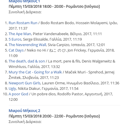
Μικρού Μήκους 1
Πέμπτη 15/03/2018 18:00 - 20:00 - Ρομάντσο [Ισόγειο]
Συνολική Διάρκεια:
Run Rostam Run
/ Bodo Rostam Bodo, Hossein Molayemi, Ιράν,
2017, 11:37
The Ape Man
, Pieter Vandenabeele, Βέλγιο, 2017, 11:11
5 Euros
, Serge Elissalde, Γαλλία, 2017, 11:19
The Neverending Wall
, Sivia Carpizo, Ισπανία, 2017, 12:01
Cat Days
/ Neko no Hi / ねこ の ひ, Jon Frickey, Γερμανία, 2018,
11:09
The death, dad & son
/ La mort, pere & fils, Denis Walgenwitz &
Winshluss, Γαλλία, 2017, 13:32
Mury the Cat - Going for a Walk
/ Maček Muri - Sprehod, Jernej
Žmitek, Σλοβενία, 2017, 11:23
Newport Gun Girls
, Lauren Orme, Ηνωμένο Βασίλειο, 2017, 11:36
Ugly
, Nikita Diakur, Γερμανία, 2017, 11:54
A poor God
/ Un pobre dios, Rodolfo Pastor, Αργεντινή, 2017,
12:00
Μικρού Μήκους 2
Πέμπτη 15/03/2018 20:00 - 22:00 - Ρομάντσο [Ισόγειο]
Συνολική Διάρκεια: