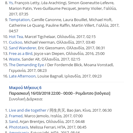
Ys
, François Letty, Léa Arachtingi, Simon Goeneutte-Lefevre,
Marion Patin, Yves-Guillaume Pecquet, Jeremy Violier, Γαλλία,
2017, 07:35
Temptation
, Camille Canonne, Laura Bouillet, Michael Hoft,
Catherine Le Quang, Pauline Raffin, Martin Villert, Γαλλία, 2017,
04:57
Hot Tea
, Marcel Tigchelaar, Ολλανδία, 2017, 02:15
Cuckoo
, Michaël Veerman, Ολλανδία, 2017, 03:40
Sand Wanderer
, Eric Giessmann, Ολλανδία, 2017, 06:31
Free as a Bird
, Joyce van Diepen, Ολλανδία, 2016, 25:00
Waste
, Sander Alt, Ολλανδία, 2017, 02:15
The Demanding Eye
/ Der Fordernde Blick, Moana Vonstadl,
Γερμανία, 2017, 08:23
Late Afternoon
, Louise Bagnall, Ιρλανδία, 2017, 09:23
Μικρού Μήκους 6
Παρασκευή 16/03/2018 22:00 - 00:00 - Ρομάντσο [Ισόγειο]
Συνολική Διάρκεια:
Live and die together
/ 同生共灭, Bao Jian, Κίνα, 2017, 06:30
Framed
, Marco Jemolo, Ιταλία, 2017, 07:00
Sand
, Arjan Brentjes, Ολλανδία, 2017, 04:48
Phototaxis
, Melissa Ferrari, ΗΠΑ, 2017, 06:45
Amoricania
, Faiyaz Jafri, ΗΠΑ, 2017, 05:16