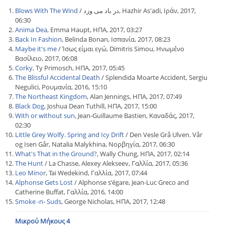
Blows With The Wind
/ در باد می وزد, Hazhir As'adi, Ιράν, 2017,
06:30
Anima Dea
, Emma Haupt, ΗΠΑ, 2017, 03:27
Back In Fashion
, Belinda Bonan, Ισπανία, 2017, 08:23
Maybe it's me
/ Ίσως είμαι εγώ, Dimitris Simou, Ηνωμένο
Βασίλειο, 2017, 06:08
Corky
, Ty Primosch, ΗΠΑ, 2017, 05:45
The Blissful Accidental Death
/ Splendida Moarte Accident, Sergiu
Negulici, Ρουμανία, 2016, 15:10
The Northeast Kingdom
, Alan Jennings, ΗΠΑ, 2017, 07:49
Black Dog
, Joshua Dean Tuthill, ΗΠΑ, 2017, 15:00
With or without sun
, Jean-Guillaume Bastien, Καναδάς, 2017,
02:30
Little Grey Wolfy. Spring and Icy Drift
/ Den Vesle Grå Ulven. Vår
og Isen Går, Natalia Malykhina, Νορβηγία, 2017, 06:30
What's That in the Ground?
, Wally Chung, ΗΠΑ, 2017, 02:14
The Hunt
/ La Chasse, Alexey Alekseev, Γαλλία, 2017, 05:36
Leo Minor
, Tai Wedekind, Γαλλία, 2017, 07:44
Alphonse Gets Lost
/ Alphonse s’égare, Jean-Luc Greco and
Catherine Buffat, Γαλλία, 2016, 14:00
Smoke -n- Suds
, George Nicholas, ΗΠΑ, 2017, 12:48
Μικρού Μήκους 4