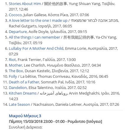
Stories About Him
/ 關於他的故事, Yung Shiuan Yang, Ταϊβάν,
2017, 12:46
Cococo
, Julian Gallese, Κόστα Ρίκα, 2017, 07:06
A love letter to the one I made up
/ מכתב אהבה לבחור שהמצאתי,
Rachel Gutgarts, Ισραήλ, 2017, 06:05
Departure
, Aoífe Doyle, Ιρλανδία, 2017, 09:15
All the things I can remember
/ 所有我能記得的事, Ya-Chi Yang,
Ταϊβάν, 2017, 05:19
Lullaby For A Mother And Child
, Emma Lorie, Αυστραλία, 2017,
07:29
Riot
, Frank Ternier, Γαλλία, 2017, 13:00
Mother
, Lee Charlish, Ηνωμένο Βασίλειο, 2017, 04:34
The Box
, Dusan Kastelic, Σλοβενία, 2017, 12:12
Folly
/ La bêtise, Thomas Corriveau, Καναδάς, 2016, 06:45
Death of a Father
, Somnath Pal, Ινδία, 2017, 10:16
Dandelion
, Elisa Talentino, Ιταλία, 2017, 02:52
Kitchen Dreams
/ رویاهای آشپزخانه, Arvin Medghalchi, Ιράν, 2016,
14:23
Late Season
/ Nachsaison, Daniela Leitner, Αυστρία, 2017, 07:26
Μικρού Μήκους 3
Πέμπτη 15/03/2018 23:00 - 01:00 - Ρομάντσο [Ισόγειο]
Συνολική Διάρκεια: