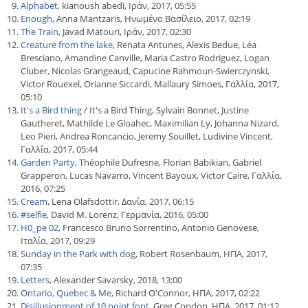
Alphabet
, kianoush abedi, Ιράν, 2017, 05:55
Enough
, Anna Mantzaris, Ηνωμένο Βασίλειο, 2017, 02:19
The Train
, Javad Matouri, Ιράν, 2017, 02:30
Creature from the lake
, Renata Antunes, Alexis Bedue, Léa
Bresciano, Amandine Canville, Maria Castro Rodriguez, Logan
Cluber, Nicolas Grangeaud, Capucine Rahmoun-Swierczynski,
Victor Rouexel, Orianne Siccardi, Mallaury Simoes, Γαλλία, 2017,
05:10
It's a Bird thing
/ It's a Bird Thing, Sylvain Bonnet, Justine
Gautheret, Mathilde Le Gloahec, Maximilian Ly, Johanna Nizard,
Leo Pieri, Andrea Roncancio, Jeremy Souillet, Ludivine Vincent,
Γαλλία, 2017, 05:44
Garden Party
, Théophile Dufresne, Florian Babikian, Gabriel
Grapperon, Lucas Navarro, Vincent Bayoux, Victor Caire, Γαλλία,
2016, 07:25
Cream
, Lena Olafsdottir, Δανία, 2017, 06:15
#selfie
, David M. Lorenz, Γερμανία, 2016, 05:00
H0_pe 02
, Francesco Bruno Sorrentino, Antonio Genovese,
Ιταλία, 2017, 09:29
Sunday in the Park with dog
, Robert Rosenbaum, ΗΠΑ, 2017,
07:35
Letters
, Alexander Savarsky, 2018, 13:00
Ontario, Quebec & Me
, Richard O'Connor, ΗΠΑ, 2017, 02:22
Disillusionment of 10 point font
, Greg Condon, ΗΠΑ, 2017, 01:12