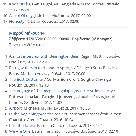
Knockstrike
, Genis Rigol, Pau Anglada & Marc Torices, Ισπανία,
2017, 05:25
AstroLOLogy
, Jade Lee, Μαλαισία, 2017, 02:00
Honesty
, JC Little, Καναδάς, 2017, 02:09
Μικρού Μήκους 14
Σάββατο 17/03/2018 22:00 - 00:00 - Ρομάντσο [Α' όροφος]
Συνολική Διάρκεια:
A short interview with Bearington Bear
, Regan Mott, Ηνωμένο
Βασίλειο, 2017, 04:48
Rising waters in underwood springs
/ Déluge à Sous-Bois-les-
Bains, Mathieu Auvray, Γαλλία, 2017, 26:00
The Best Customer
/ Cel Mai Bun Client, Serghei Chiviriga,
Ρουμανία, 2017, 12:13
The Voyage of the Beagle - A galapagos tortoise love story
/
Potovanje na ladji Beagle - Ljubezen galapaške želve, Jernej
Lunder, Σλοβενία, 2017, 11:03
Airport
, Michaela Müller, Ελβετία, 2017, 10:35
In the beginning was the sea
/ Au commencement était la mer,
Charlotte Arene, Γαλλία, 2016, 10:04
Into the forest
, Karolina Chabier, Γαλλία, 2017, 04:04
We Are One
, Laura Franchito, Ηνωμένο Βασίλειο, 2017, 02:10