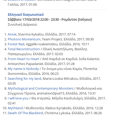
Γαλλία, 2017, 01:00
Ελληνικό διαγωνιστικό
Σάββατο 17/03/2018 22:00 - 23:30 - Ρομάντσο [Ισόγειο]
Συνολική Διάρκεια:
Anxie
, Stavrina Kykalou, Ελλάδα, 2017, 07:14
Photons Momentum
, Team Project, Ελλάδα, 2017, 09:30
Forest Red
, Aggeliki Ioakeimidou, Ελλάδα, 2016, 10:11
Total Reconstruction
/ Ολική Αναστήλωση, Βασίλης
Παπαγεωργίου, Ελλάδα, 2017, 02:03
From Heart to Heart
/ Από Καρδιά σε Καρδιά, Sofia Kalantzi,
Aristarchos Papadaniel, Ελλάδα, 2017, 01:28
My name is Nobody
/ Το όνομα μου είναι Καμία, Florentia
Ikonomidou, Ελλάδα, 2016, 06:23
Searching for my land
, Maria-Loukia Mitrakou, Ελλάδα, 2017,
03:35
Mythological and Contemporary Monsters
/ Μυθολογικά και
Σύγχρονα Τέρατα, animationDpsd15, Ελλάδα, 2016, 13:31
I will love you
/ Θα σ'αγαπώ, Μάγδα Κανδυλιάρη, Ελλάδα, 2017,
02:41
Mythland
/ Μυθοτοπία, Kleitos Kyriakidis, Ελλάδα, 2016, 12:28
Death Of The Blackbird
, Christina Lykoka, Ελλάδα, 2017, 06:26