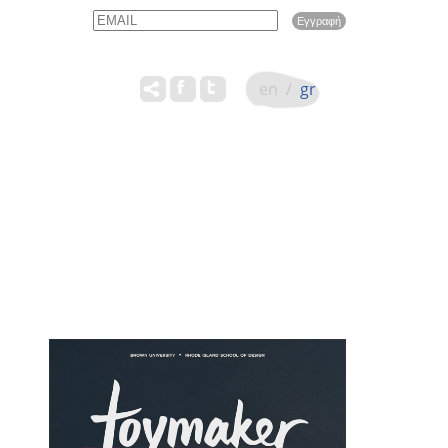
Email
Name
en
/
gr