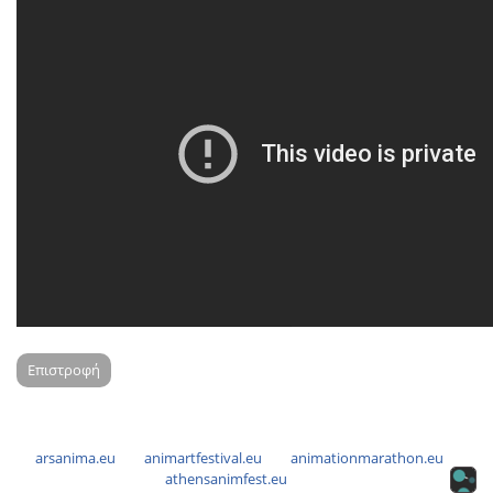
Επιστροφή
arsanima.eu
animartfestival.eu
animationmarathon.eu
athensanimfest.eu