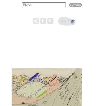
Email
Name
en
/
gr