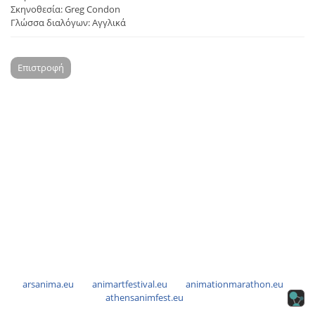
Σκηνοθεσία: Greg Condon
Γλώσσα διαλόγων: Αγγλικά
Επιστροφή
arsanima.eu
animartfestival.eu
animationmarathon.eu
athensanimfest.eu