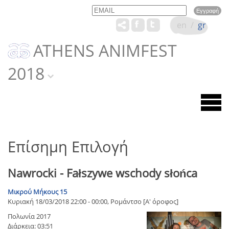
Email
Name
en
/
gr
ATHENS ANIMFEST
2018
Επίσημη Επιλογή
Nawrocki - Fałszywe wschody słońca
Μικρού Μήκους 15
Κυριακή 18/03/2018 22:00 - 00:00, Ρομάντσο [Α' όροφος]
Πολωνία 2017
Διάρκεια: 03:51