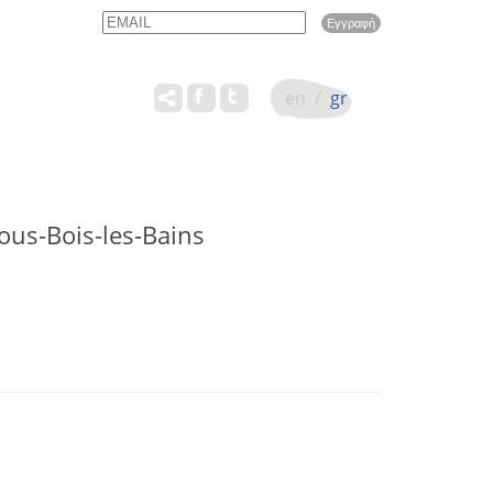
Email
Name
en
/
gr
ous-Bois-les-Bains