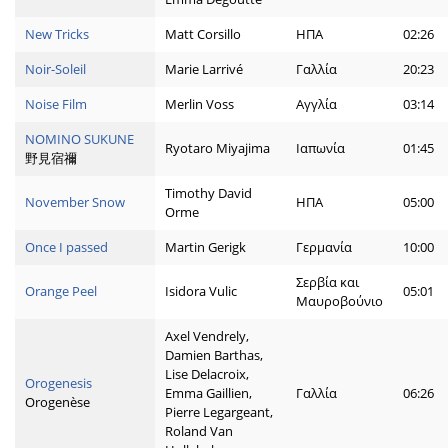
New Tricks
Matt Corsillo
ΗΠΑ
02:26
Noir-Soleil
Marie Larrivé
Γαλλία
20:23
Noise Film
Merlin Voss
Αγγλία
03:14
NOMINO SUKUNE
Ryotaro Miyajima
Ιαπωνία
01:45
野見宿禰
Timothy David
November Snow
ΗΠΑ
05:00
Orme
Once I passed
Martin Gerigk
Γερμανία
10:00
Σερβία και
Orange Peel
Isidora Vulic
05:01
Μαυροβούνιο
Axel Vendrely,
Damien Barthas,
Lise Delacroix,
Orogenesis
Emma Gaillien,
Γαλλία
06:26
Orogenèse
Pierre Legargeant,
Roland Van