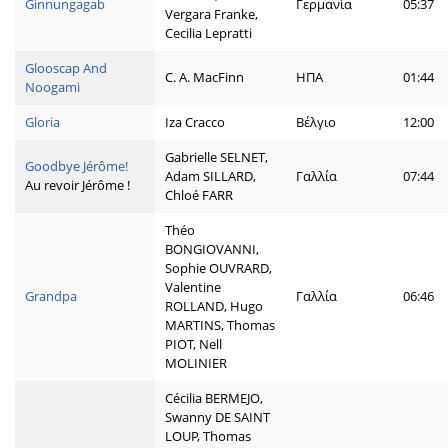
Ginnungagab
Γερμανία
05:37
Vergara Franke,
Cecilia Lepratti
Glooscap And
C. A. MacFinn
ΗΠΑ
01:44
Noogami
Gloria
Iza Cracco
Βέλγιο
12:00
Gabrielle SELNET,
Goodbye Jérôme!
Adam SILLARD,
Γαλλία
07:44
Au revoir Jérôme !
Chloé FARR
Théo
BONGIOVANNI,
Sophie OUVRARD,
Valentine
Grandpa
Γαλλία
06:46
ROLLAND, Hugo
MARTINS, Thomas
PIOT, Nell
MOLINIER
Cécilia BERMEJO,
Swanny DE SAINT
LOUP, Thomas