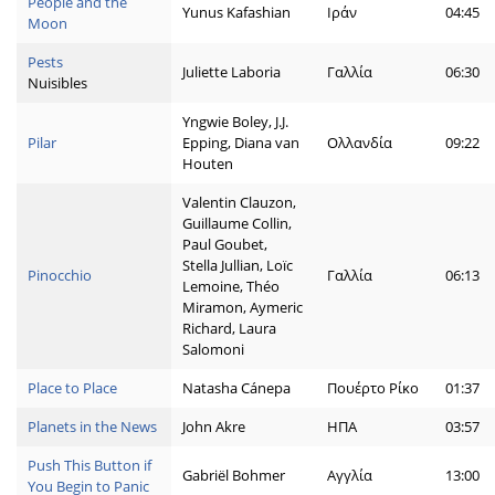
People and the
Yunus Kafashian
Ιράν
04:45
Moon
Pests
Juliette Laboria
Γαλλία
06:30
Nuisibles
Yngwie Boley, J.J.
Pilar
Epping, Diana van
Ολλανδία
09:22
Houten
Valentin Clauzon,
Guillaume Collin,
Paul Goubet,
Stella Jullian, Loïc
Pinocchio
Γαλλία
06:13
Lemoine, Théo
Miramon, Aymeric
Richard, Laura
Salomoni
Place to Place
Natasha Cánepa
Πουέρτο Ρίκο
01:37
Planets in the News
John Akre
ΗΠΑ
03:57
Push This Button if
Gabriël Bohmer
Αγγλία
13:00
You Begin to Panic