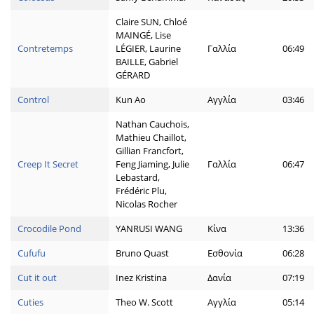
Claire SUN, Chloé
MAINGÉ, Lise
Contretemps
LÉGIER, Laurine
Γαλλία
06:49
BAILLE, Gabriel
GÉRARD
Control
Kun Ao
Αγγλία
03:46
Nathan Cauchois,
Mathieu Chaillot,
Gillian Francfort,
Creep It Secret
Feng Jiaming, Julie
Γαλλία
06:47
Lebastard,
Frédéric Plu,
Nicolas Rocher
Crocodile Pond
YANRUSI WANG
Κίνα
13:36
Cufufu
Bruno Quast
Εσθονία
06:28
Cut it out
Inez Kristina
Δανία
07:19
Cuties
Theo W. Scott
Αγγλία
05:14