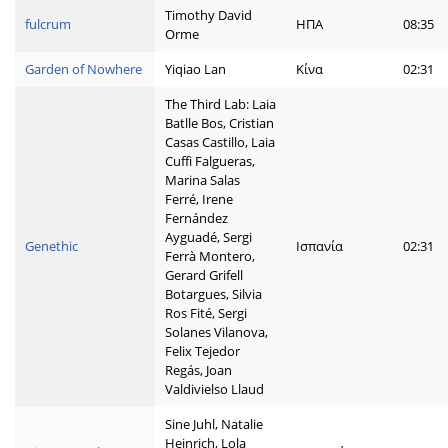
Timothy David
fulcrum
ΗΠΑ
08:35
Orme
Garden of Nowhere
Yiqiao Lan
Κίνα
02:31
The Third Lab: Laia
Batlle Bos, Cristian
Casas Castillo, Laia
Cuffi Falgueras,
Marina Salas
Ferré, Irene
Fernández
Ayguadé, Sergi
Genethic
Ισπανία
02:31
Ferrà Montero,
Gerard Grifell
Botargues, Silvia
Ros Fité, Sergi
Solanes Vilanova,
Felix Tejedor
Regás, Joan
Valdivielso Llaud
Sine Juhl, Natalie
Heinrich, Lola