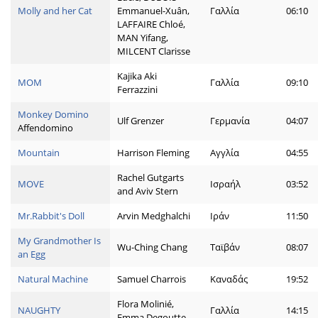
Molly and her Cat
Emmanuel-Xuân,
Γαλλία
06:10
LAFFAIRE Chloé,
MAN Yifang,
MILCENT Clarisse
Kajika Aki
MOM
Γαλλία
09:10
Ferrazzini
Monkey Domino
Ulf Grenzer
Γερμανία
04:07
Affendomino
Mountain
Harrison Fleming
Αγγλία
04:55
Rachel Gutgarts
MOVE
Ισραήλ
03:52
and Aviv Stern
Mr.Rabbit's Doll
Arvin Medghalchi
Ιράν
11:50
My Grandmother Is
Wu-Ching Chang
Ταϊβάν
08:07
an Egg
Natural Machine
Samuel Charrois
Καναδάς
19:52
Flora Molinié,
NAUGHTY
Γαλλία
14:15
Emma Degoutte