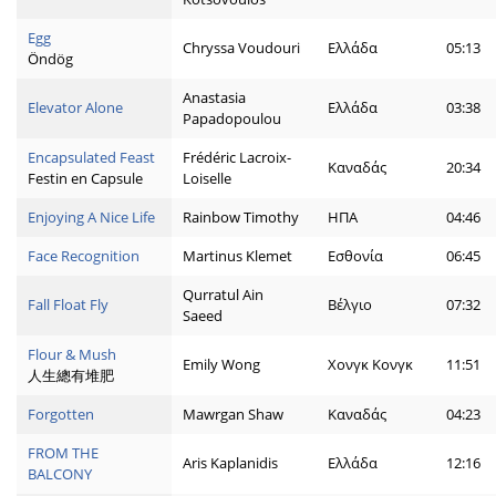
Egg
Chryssa Voudouri
Ελλάδα
05:13
Öndög
Anastasia
Elevator Alone
Ελλάδα
03:38
Papadopoulou
Encapsulated Feast
Frédéric Lacroix-
Καναδάς
20:34
Festin en Capsule
Loiselle
Enjoying A Nice Life
Rainbow Timothy
ΗΠΑ
04:46
Face Recognition
Martinus Klemet
Εσθονία
06:45
Qurratul Ain
Fall Float Fly
Βέλγιο
07:32
Saeed
Flour & Mush
Emily Wong
Χονγκ Κονγκ
11:51
人生總有堆肥
Forgotten
Mawrgan Shaw
Καναδάς
04:23
FROM THE
Aris Kaplanidis
Ελλάδα
12:16
BALCONY