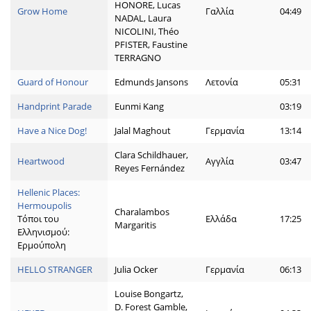
HONORE, Lucas
Grow Home
Γαλλία
04:49
NADAL, Laura
NICOLINI, Théo
PFISTER, Faustine
TERRAGNO
Guard of Honour
Edmunds Jansons
Λετονία
05:31
Handprint Parade
Eunmi Kang
03:19
Have a Nice Dog!
Jalal Maghout
Γερμανία
13:14
Clara Schildhauer,
Heartwood
Αγγλία
03:47
Reyes Fernández
Hellenic Places:
Hermoupolis
Charalambos
Τόποι του
Ελλάδα
17:25
Margaritis
Ελληνισμού:
Ερμούπολη
HELLO STRANGER
Julia Ocker
Γερμανία
06:13
Louise Bongartz,
D. Forest Gamble,