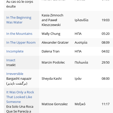
Au cas où le corps
éxulte
Kasia Zimnoch
In The Beginning
and Paweł
Ιρλανδία
19:03
Was Water
Kleszczewski
In the Mountains
Wally Chung
ΗΠΑ
05:20
In The Upper Room
Alexander Gratzer
Αυστρία
08:09
Incomplete
Dalena Tran
ΗΠΑ
04:02
Insect
Marcin Podolec
Πολωνία
29:50
Insekt
Irreversible
Bargasht napazir
Sheyda Kashi
Ιράν
08:00
(برگشت ناپذیز)
It Was Only a Rock
That Looked Like
Someone
Matisse Gonzalez
Μεξικό
11:17
Era Solo Una Roca
Que Se Parecía a