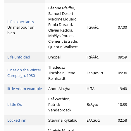
Léanne Pfeiffer,
Samuel Desert,
Maxime Liquard,
Life expectancy
Enola Durand,
Un mal pour un
Γαλλία
07:00
Olivier Radola,
bien
Maëlys Poulet,
Clément Estrade,
Quentin Wallaert
Life unfolded
Bhopal
Γαλλία
09:59
Thadeusz
Lines on the Winter
Tischbein, Rene
Γερμανία
05:36
Campaign, 1980
Reinhardt
little Adam example
Ahou Alagha
ΗΠΑ
19:40
Raf Wathion,
Little Ox
Patrick
Βέλγιο
10:33
Vandebroeck
Locked inn
Stavrina Kykalou
Ελλάδα
02:58
Virginie Marcel,