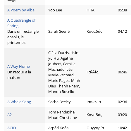
A Poem by Alba
Yoo Lee
ΗΠΑ
05:38
A Quadrangle of
Spring
Dans un rectangle
Sarah Seené
Καναδάς
04:12
absolu, le
printemps
Clélia Durris, Hsin-
yu Hu, Agathe
Joubert, Camille
A Way Home
Machado, Léa
Un retour à la
Γαλλία
06:46
Marie-Pechard,
maison
Marie Pages, Minh
Dieu Thanh Pham,
Manon Rosello
A Whale Song
Sacha Beeley
Ιαπωνία
02:36
Tom Randaxhe,
A2
Καναδάς
03:20
Maud Christiane
ACID
Árpád Koós
Ουγγαρία
10:42