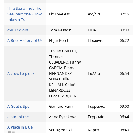
'The Sea or not The
Sea' part one: Crow
Liz Loveless
Αγγλία
02:45
takes a Train
4913 Colors
Tom Bessoir
ΗΠΑ
00:30
A Brief History of Us
Etgar Keret
Πολωνία
06:22
Tristan CAILLET,
Thomas
CEBADERO, Fanny
GARCIA, Emma
A crow to pluck
HERNANDEZ-
Γαλλία
06:54
SENAT Billel
KELLALI, Chloé
LENARDUZZI,
Lucas TARQUINI
A Goat's Spell
Gerhard Funk
Γερμανία
09:00
a part of me
Anna Ryzhkova
Γερμανία
06:44
A Place in Blue
Seung eon Yi
Κορέα
08:40
푸른,