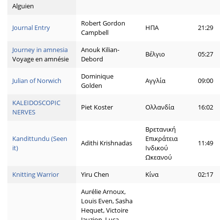
Alguien
Robert Gordon
Journal Entry
ΗΠΑ
21:29
Campbell
Journey in amnesia
Anouk Kilian-
Βέλγιο
05:27
Voyage en amnésie
Debord
Dominique
Julian of Norwich
Αγγλία
09:00
Golden
KALEIDOSCOPIC
Piet Koster
Ολλανδία
16:02
NERVES
Βρετανική
Kandittundu (Seen
Επικράτεια
Adithi Krishnadas
11:49
it)
Ινδικού
Ωκεανού
Knitting Warrior
Yiru Chen
Κίνα
02:17
Aurélie Arnoux,
Louis Even, Sasha
Hequet, Victoire
Jauzion, Luca