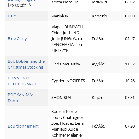
Kenta Nomura
Ιαπωνία
08:02
指のまばたき
Blue
Marinksy
Κροατία
07:00
Magali DUNYACH,
Chien-Ju HUNG,
Blue Curry
Jimin JUNG, Vajra
Γαλλία
05:47
PANCHARIA, Léa
PIETRZYK
Bob Bobbin and the
Linda McCarthy
Αγγλία
11:52
Christmas Stocking
BONNE NUIT
Cyprien NOZIÈRES
Γαλλία
10:26
PETITE TOMATE
BOOKANIMA:
SHON KIM
Κορέα
07:31
Dance
Bouron Pierre-
Louis, Chataigner
Zoé, Hosdez Lena,
Bourdonnement
Γαλλία
07:20
Mahieux Aude,
Rohmer Mélanie,