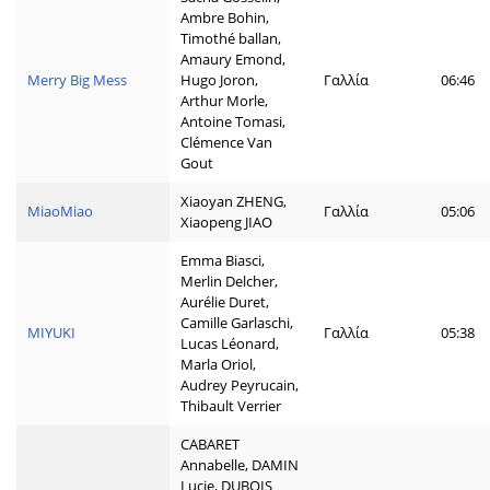
Ambre Bohin,
Timothé ballan,
Amaury Emond,
Merry Big Mess
Hugo Joron,
Γαλλία
06:46
Arthur Morle,
Antoine Tomasi,
Clémence Van
Gout
Xiaoyan ZHENG,
MiaoMiao
Γαλλία
05:06
Xiaopeng JIAO
Emma Biasci,
Merlin Delcher,
Aurélie Duret,
Camille Garlaschi,
MIYUKI
Γαλλία
05:38
Lucas Léonard,
Marla Oriol,
Audrey Peyrucain,
Thibault Verrier
CABARET
Annabelle, DAMIN
Lucie, DUBOIS