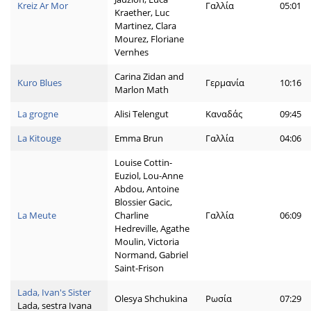
Kreiz Ar Mor
Γαλλία
05:01
Kraether, Luc
Martinez, Clara
Mourez, Floriane
Vernhes
Carina Zidan and
Kuro Blues
Γερμανία
10:16
Marlon Math
La grogne
Alisi Telengut
Καναδάς
09:45
La Kitouge
Emma Brun
Γαλλία
04:06
Louise Cottin-
Euziol, Lou-Anne
Abdou, Antoine
Blossier Gacic,
La Meute
Charline
Γαλλία
06:09
Hedreville, Agathe
Moulin, Victoria
Normand, Gabriel
Saint-Frison
Lada, Ivan's Sister
Olesya Shchukina
Ρωσία
07:29
Lada, sestra Ivana