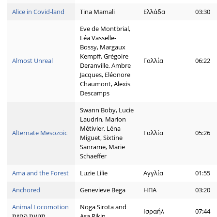
Alice in Covid-land
Tina Mamali
Ελλάδα
03:30
Eve de Montbrial,
Léa Vasselle-
Bossy, Margaux
Kempff, Grégoire
Almost Unreal
Γαλλία
06:22
Deranville, Ambre
Jacques, Eléonore
Chaumont, Alexis
Descamps
Swann Boby, Lucie
Laudrin, Marion
Métivier, Léna
Alternate Mesozoic
Γαλλία
05:26
Miguet, Sixtine
Sanrame, Marie
Schaeffer
Ama and the Forest
Luzie Lilie
Αγγλία
01:55
Anchored
Genevieve Bega
ΗΠΑ
03:20
Animal Locomotion
Noga Sirota and
Ισραήλ
07:44
תנועת החיות
Asa Rikin