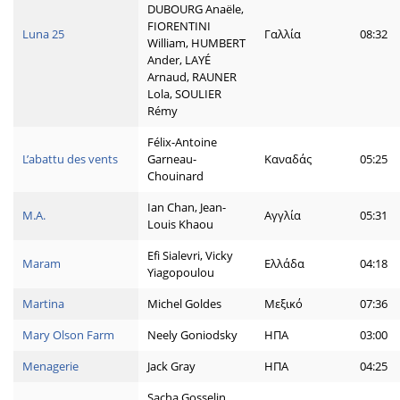
DUBOURG Anaële,
FIORENTINI
Luna 25
Γαλλία
08:32
William, HUMBERT
Ander, LAYÉ
Arnaud, RAUNER
Lola, SOULIER
Rémy
Félix-Antoine
L’abattu des vents
Garneau-
Καναδάς
05:25
Chouinard
Ian Chan, Jean-
M.A.
Αγγλία
05:31
Louis Khaou
Efi Sialevri, Vicky
Maram
Ελλάδα
04:18
Yiagopoulou
Martina
Michel Goldes
Μεξικό
07:36
Mary Olson Farm
Neely Goniodsky
ΗΠΑ
03:00
Menagerie
Jack Gray
ΗΠΑ
04:25
Sacha Gosselin,