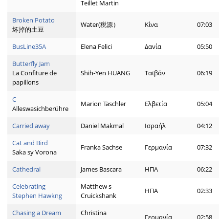
Teillet Martin
Broken Potato
Water(税源）
Κίνα
07:03
坏掉的土豆
BusLine35A
Elena Felici
Δανία
05:50
Butterfly Jam
La Confiture de
Shih-Yen HUANG
Ταϊβάν
06:19
papillons
C
Marion Täschler
Ελβετία
05:04
Alleswasichberühre
Carried away
Daniel Makmal
Ισραήλ
04:12
Cat and Bird
Franka Sachse
Γερμανία
07:32
Saka sy Vorona
Cathedral
James Bascara
ΗΠΑ
06:22
Celebrating
Matthew s
ΗΠΑ
02:33
Stephen Hawkng
Cruickshank
Chasing a Dream
Christina
Γερμανία
02:58