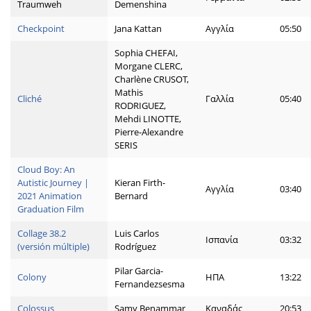
Traumweh
Demenshina
Checkpoint
Jana Kattan
Αγγλία
05:50
Sophia CHEFAI,
Morgane CLERC,
Charlène CRUSOT,
Mathis
Cliché
Γαλλία
05:40
RODRIGUEZ,
Mehdi LINOTTE,
Pierre-Alexandre
SERIS
Cloud Boy: An
Autistic Journey |
Kieran Firth-
Αγγλία
03:40
2021 Animation
Bernard
Graduation Film
Collage 38.2
Luis Carlos
Ισπανία
03:32
(versión múltiple)
Rodríguez
Pilar Garcia-
Colony
ΗΠΑ
13:22
Fernandezsesma
Colossus
Samy Benammar
Καναδάς
20:53