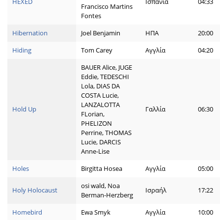
HEXED
Ισπανία
04:33
Francisco Martins
Fontes
Hibernation
Joel Benjamin
ΗΠΑ
20:00
Hiding
Tom Carey
Αγγλία
04:20
BAUER Alice, JUGE
Eddie, TEDESCHI
Lola, DIAS DA
COSTA Lucie,
LANZALOTTA
Hold Up
Γαλλία
06:30
FLorian,
PHELIZON
Perrine, THOMAS
Lucie, DARCIS
Anne-Lise
Holes
Birgitta Hosea
Αγγλία
05:00
osi wald, Noa
Holy Holocaust
Ισραήλ
17:22
Berman-Herzberg
Homebird
Ewa Smyk
Αγγλία
10:00