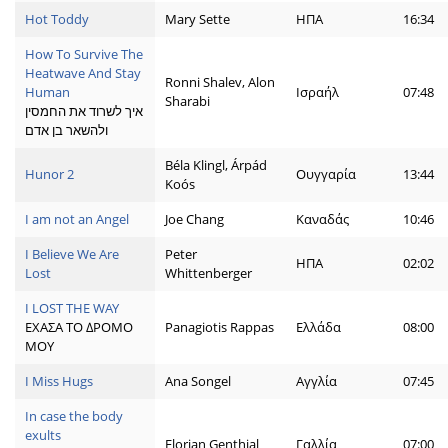
Hot Toddy
Mary Sette
ΗΠΑ
16:34
How To Survive The
Heatwave And Stay
Ronni Shalev, Alon
Human
Ισραήλ
07:48
Sharabi
איך לשרוד את החמסין
ולהשאר בן אדם
Béla Klingl, Árpád
Hunor 2
Ουγγαρία
13:44
Koós
I am not an Angel
Joe Chang
Καναδάς
10:46
I Believe We Are
Peter
ΗΠΑ
02:02
Lost
Whittenberger
I LOST THE WAY
ΕΧΑΣΑ ΤΟ ΔΡΟΜΟ
Panagiotis Rappas
Ελλάδα
08:00
ΜΟΥ
I Miss Hugs
Ana Songel
Αγγλία
07:45
In case the body
exults
Florian Genthial
Γαλλία
07:00