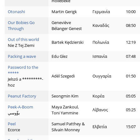
Hollebeke
Otonashi
Martin Gerigk
Γερμανία
10:00
Our Bobies Go
Geneviève
Καναδάς
08:50
Through
Bélanger Genest
Out of this world
Bartek Kędzierski
Πολωνία
12:19
Nie Z Tej Ziemi
Packing a wave
Edu Glez
Ισπανία
07:48
Password to the
*****
Adél Szegedi
Ουγγαρία
01:50
Jelszó a *********-
hoz
Peanut Factory
Seongmin Kim
Κορέα
05:05
Peek-A-Boom
Maya Zankoul,
Λίβανος
05:25
بؤّوسي
Toni Yammine
Peel
Samuel Patthey &
Ελβετία
15:07
Ecorce
Silvain Monney