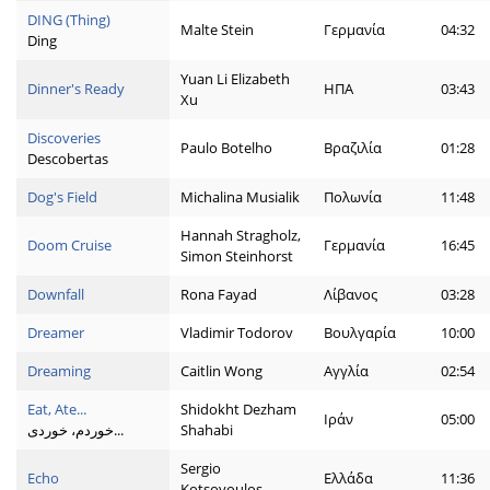
DING (Thing)
Malte Stein
Γερμανία
04:32
Ding
Yuan Li Elizabeth
Dinner's Ready
ΗΠΑ
03:43
Xu
Discoveries
Paulo Botelho
Βραζιλία
01:28
Descobertas
Dog's Field
Michalina Musialik
Πολωνία
11:48
Hannah Stragholz,
Doom Cruise
Γερμανία
16:45
Simon Steinhorst
Downfall
Rona Fayad
Λίβανος
03:28
Dreamer
Vladimir Todorov
Βουλγαρία
10:00
Dreaming
Caitlin Wong
Αγγλία
02:54
Eat, Ate...
Shidokht Dezham
Ιράν
05:00
خوردم، خوردی...
Shahabi
Sergio
Echo
Ελλάδα
11:36
Kotsovoulos