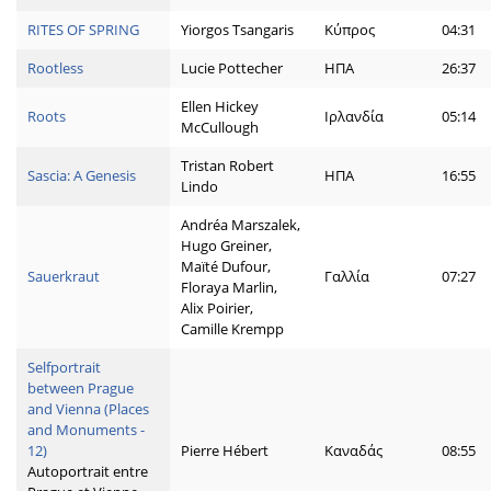
RITES OF SPRING
Yiorgos Tsangaris
Κύπρος
04:31
Rootless
Lucie Pottecher
ΗΠΑ
26:37
Ellen Hickey
Roots
Ιρλανδία
05:14
McCullough
Tristan Robert
Sascia: A Genesis
ΗΠΑ
16:55
Lindo
Andréa Marszalek,
Hugo Greiner,
Maïté Dufour,
Sauerkraut
Γαλλία
07:27
Floraya Marlin,
Alix Poirier,
Camille Krempp
Selfportrait
between Prague
and Vienna (Places
and Monuments -
12)
Pierre Hébert
Καναδάς
08:55
Autoportrait entre