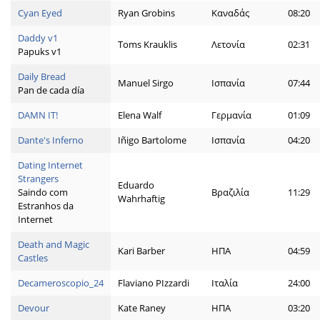
Cyan Eyed
Ryan Grobins
Καναδάς
08:20
Daddy v1
Toms Krauklis
Λετονία
02:31
Papuks v1
Daily Bread
Manuel Sirgo
Ισπανία
07:44
Pan de cada día
DAMN IT!
Elena Walf
Γερμανία
01:09
Dante's Inferno
Iñigo Bartolome
Ισπανία
04:20
Dating Internet
Strangers
Eduardo
Saindo com
Βραζιλία
11:29
Wahrhaftig
Estranhos da
Internet
Death and Magic
Kari Barber
ΗΠΑ
04:59
Castles
Decameroscopio_24
Flaviano PIzzardi
Ιταλία
24:00
Devour
Kate Raney
ΗΠΑ
03:20