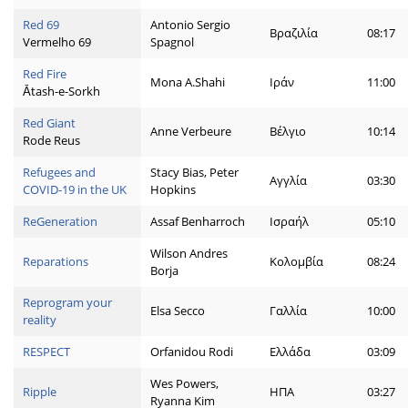
Red 69
Antonio Sergio
Βραζιλία
08:17
Vermelho 69
Spagnol
Red Fire
Mona A.Shahi
Ιράν
11:00
Ātash-e-Sorkh
Red Giant
Anne Verbeure
Βέλγιο
10:14
Rode Reus
Refugees and
Stacy Bias, Peter
Αγγλία
03:30
COVID-19 in the UK
Hopkins
ReGeneration
Assaf Benharroch
Ισραήλ
05:10
Wilson Andres
Reparations
Κολομβία
08:24
Borja
Reprogram your
Elsa Secco
Γαλλία
10:00
reality
RESPECT
Orfanidou Rodi
Ελλάδα
03:09
Wes Powers,
Ripple
ΗΠΑ
03:27
Ryanna Kim