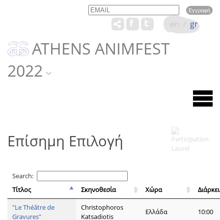
Email
Name
en
/
gr
ATHENS ANIMFEST
2022
Επίσημη Επιλογή
Search:
Τίτλος
Σκηνοθεσία
Χώρα
Διάρκε
"Le Théâtre de
Christophoros
Ελλάδα
10:00
Gravures"
Katsadiotis