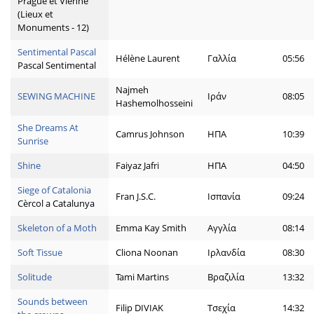
Prague et Vienne
(Lieux et
Monuments - 12)
Sentimental Pascal
Hélène Laurent
Γαλλία
05:56
Pascal Sentimental
Najmeh
SEWING MACHINE
Ιράν
08:05
Hashemolhosseini
She Dreams At
Camrus Johnson
ΗΠΑ
10:39
Sunrise
Shine
Faiyaz Jafri
ΗΠΑ
04:50
Siege of Catalonia
Fran J.S.C.
Ισπανία
09:24
Cèrcol a Catalunya
Skeleton of a Moth
Emma Kay Smith
Αγγλία
08:14
Soft Tissue
Cliona Noonan
Ιρλανδία
08:30
Solitude
Tami Martins
Βραζιλία
13:32
Sounds between
Filip DIVIAK
Τσεχία
14:32