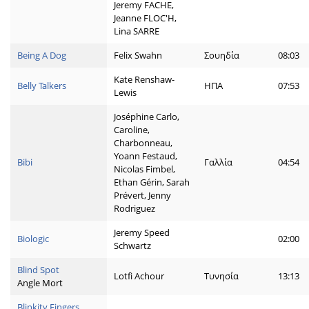
Jeremy FACHE,
Jeanne FLOC'H,
Lina SARRE
Being A Dog
Felix Swahn
Σουηδία
08:03
Kate Renshaw-
Belly Talkers
ΗΠΑ
07:53
Lewis
Joséphine Carlo,
Caroline,
Charbonneau,
Yoann Festaud,
Bibi
Γαλλία
04:54
Nicolas Fimbel,
Ethan Gérin, Sarah
Prévert, Jenny
Rodriguez
Jeremy Speed
Biologic
02:00
Schwartz
Blind Spot
Lotfi Achour
Τυνησία
13:13
Angle Mort
Blinkity Fingers