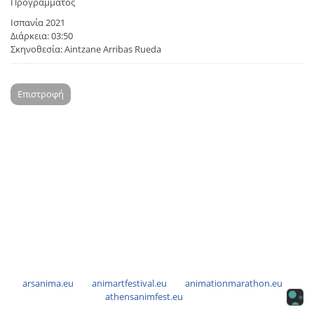
Προγράμματος
Ισπανία 2021
Διάρκεια: 03:50
Σκηνοθεσία: Aintzane Arribas Rueda
Επιστροφή
arsanima.eu
animartfestival.eu
animationmarathon.eu
athensanimfest.eu