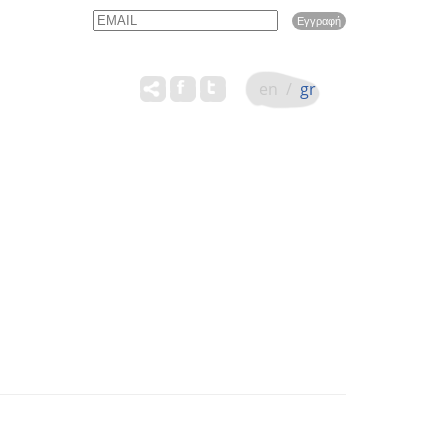
Email
Name
en
/
gr