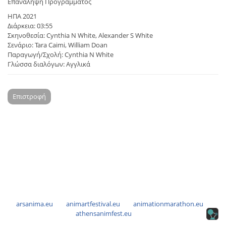
Επανάληψη Προγράμματος
ΗΠΑ 2021
Διάρκεια: 03:55
Σκηνοθεσία: Cynthia N White, Alexander S White
Σενάριο: Tara Caimi, William Doan
Παραγωγή/Σχολή: Cynthia N White
Γλώσσα διαλόγων: Αγγλικά
Επιστροφή
arsanima.eu
animartfestival.eu
animationmarathon.eu
athensanimfest.eu