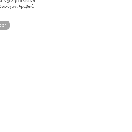
/Σχολή: Efi Sialevri
διαλόγων: Αραβικά
ροφή