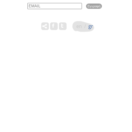
Email
Name
en
/
gr