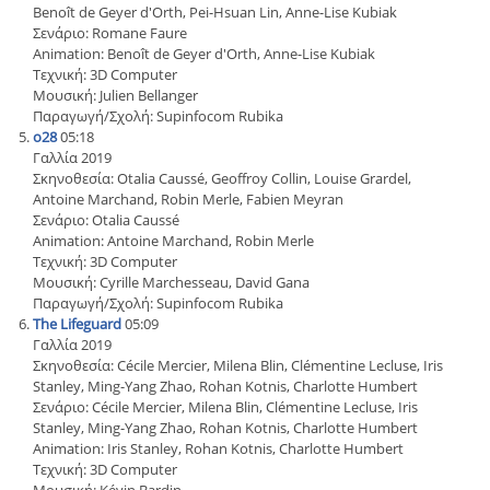
Benoît de Geyer d'Orth, Pei-Hsuan Lin, Anne-Lise Kubiak
Σενάριο: Romane Faure
Animation: Benoît de Geyer d'Orth, Anne-Lise Kubiak
Τεχνική: 3D Computer
Μουσική: Julien Bellanger
Παραγωγή/Σχολή: Supinfocom Rubika
o28
05:18
Γαλλία 2019
Σκηνοθεσία: Otalia Caussé, Geoffroy Collin, Louise Grardel,
Antoine Marchand, Robin Merle, Fabien Meyran
Σενάριο: Otalia Caussé
Animation: Antoine Marchand, Robin Merle
Τεχνική: 3D Computer
Μουσική: Cyrille Marchesseau, David Gana
Παραγωγή/Σχολή: Supinfocom Rubika
The Lifeguard
05:09
Γαλλία 2019
Σκηνοθεσία: Cécile Mercier, Milena Blin, Clémentine Lecluse, Iris
Stanley, Ming-Yang Zhao, Rohan Kotnis, Charlotte Humbert
Σενάριο: Cécile Mercier, Milena Blin, Clémentine Lecluse, Iris
Stanley, Ming-Yang Zhao, Rohan Kotnis, Charlotte Humbert
Animation: Iris Stanley, Rohan Kotnis, Charlotte Humbert
Τεχνική: 3D Computer