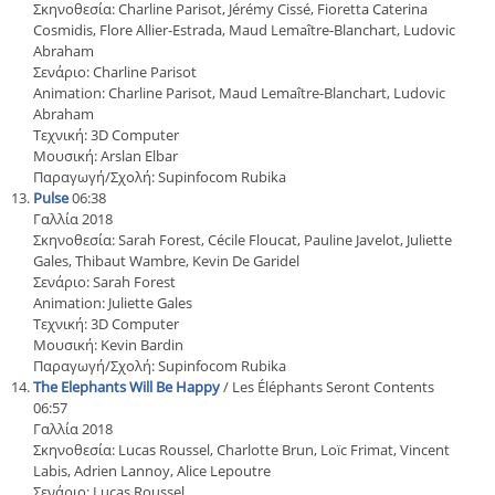
Σκηνοθεσία: Charline Parisot, Jérémy Cissé, Fioretta Caterina
Cosmidis, Flore Allier-Estrada, Maud Lemaître-Blanchart, Ludovic
Abraham
Σενάριο: Charline Parisot
Animation: Charline Parisot, Maud Lemaître-Blanchart, Ludovic
Abraham
Τεχνική: 3D Computer
Μουσική: Arslan Elbar
Παραγωγή/Σχολή: Supinfocom Rubika
Pulse
06:38
Γαλλία 2018
Σκηνοθεσία: Sarah Forest, Cécile Floucat, Pauline Javelot, Juliette
Gales, Thibaut Wambre, Kevin De Garidel
Σενάριο: Sarah Forest
Animation: Juliette Gales
Τεχνική: 3D Computer
Μουσική: Kevin Bardin
Παραγωγή/Σχολή: Supinfocom Rubika
The Elephants Will Be Happy
/ Les Éléphants Seront Contents
06:57
Γαλλία 2018
Σκηνοθεσία: Lucas Roussel, Charlotte Brun, Loïc Frimat, Vincent
Labis, Adrien Lannoy, Alice Lepoutre
Σενάριο: Lucas Roussel