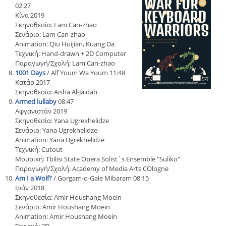
02:27
Κίνα 2019
Σκηνοθεσία: Lam Can-zhao
Σενάριο: Lam Can-zhao
Animation: Qiu Huijian, Kuang Da
Τεχνική: Hand-drawn + 2D Computer
Παραγωγή/Σχολή: Lam Can-zhao
1001 Days
/ Alf Youm Wa Youm 11:48
Κατάρ 2017
Σκηνοθεσία: Aisha Al-Jaidah
Armed lullaby
08:47
Αφγανιστάν 2019
Σκηνοθεσία: Yana Ugrekhelidze
Σενάριο: Yana Ugrekhelidze
Animation: Yana Ugrekhelidze
Τεχνική: Cutout
Μουσική: Tbilisi State Opera Solist´s Ensemble "Suliko"
Παραγωγή/Σχολή: Academy of Media Arts COlogne
Am I a Wolf?
/ Gorgam-o-Gale Mibaram 08:15
Ιράν 2018
Σκηνοθεσία: Amir Houshang Moein
Σενάριο: Amir Houshang Moein
Animation: Amir Houshang Moein