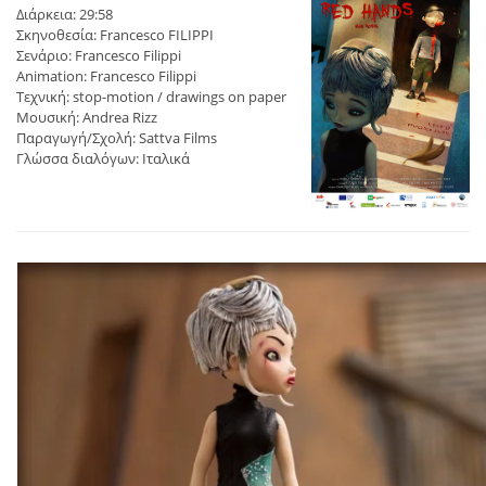
Διάρκεια: 29:58
Σκηνοθεσία: Francesco FILIPPI
Σενάριο: Francesco Filippi
Animation: Francesco Filippi
Τεχνική: stop-motion / drawings on paper
Μουσική: Andrea Rizz
Παραγωγή/Σχολή: Sattva Films
Γλώσσα διαλόγων: Ιταλικά