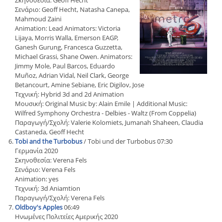
Σκηνοθεσία: Geoff Hecht
Σενάριο: Geoff Hecht, Natasha Canepa,
Mahmoud Zaini
Animation: Lead Animators: Victoria
Lijaya, Morris Walla, Emerson EAGP,
Ganesh Gurung, Francesca Guzzetta,
Michael Grassi, Shane Owen. Animators:
Jimmy Mole, Paul Barcos, Eduardo
Muñoz, Adrian Vidal, Neil Clark, George
Betancourt, Amine Sebiane, Eric Digilov, Jose
Τεχνική: Hybrid 3d and 2d Animation
Μουσική: Original Music by: Alain Emile | Additional Music:
Wilfred Symphony Orchestra - Delbies - Waltz (From Coppelia)
Παραγωγή/Σχολή: Valerie Kolomiets, Jumanah Shaheen, Claudia
Castaneda, Geoff Hecht
Tobi and the Turbobus
/ Tobi und der Turbobus 07:30
Γερμανία 2020
Σκηνοθεσία: Verena Fels
Σενάριο: Verena Fels
Animation: yes
Τεχνική: 3d Aniamtion
Παραγωγή/Σχολή: Verena Fels
Oldboy's Apples
06:49
Ηνωμένες Πολιτείες Αμερικής 2020