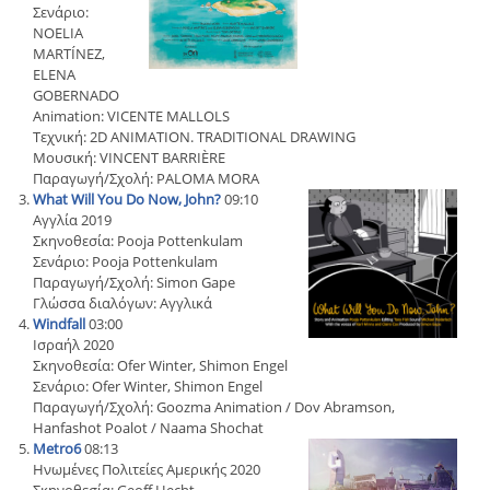
Σενάριο:
NOELIA
MARTÍNEZ,
ELENA
GOBERNADO
Animation: VICENTE MALLOLS
Τεχνική: 2D ANIMATION. TRADITIONAL DRAWING
Μουσική: VINCENT BARRIÈRE
Παραγωγή/Σχολή: PALOMA MORA
What Will You Do Now, John?
09:10
Αγγλία 2019
Σκηνοθεσία: Pooja Pottenkulam
Σενάριο: Pooja Pottenkulam
Παραγωγή/Σχολή: Simon Gape
Γλώσσα διαλόγων: Αγγλικά
Windfall
03:00
Ισραήλ 2020
Σκηνοθεσία: Ofer Winter, Shimon Engel
Σενάριο: Ofer Winter, Shimon Engel
Παραγωγή/Σχολή: Goozma Animation / Dov Abramson,
Hanfashot Poalot / Naama Shochat
Metro6
08:13
Ηνωμένες Πολιτείες Αμερικής 2020