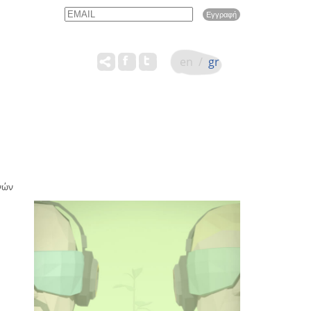
Email
Name
en
/
gr
νών