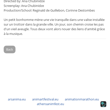
Directed by: Ana Chubinidze
Screenplay: Ana Chubinidze
Production/School: Reginald de Guillebon, Corinne Destombes
Un petit bonhomme mène une vie tranquille dans une valise installée
sur un trottoir dans la grande ville. Un jour, son chemin croise les pas
d'un vieil aveugle. Tous deux vont alors nouer des liens d'amitié grâce
à la musique.
Back
arsanima.eu
animartfestival.eu
animationmarathon.eu
athensanimfest.eu