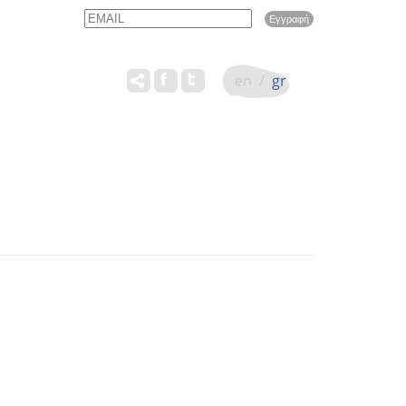
Email
Name
en
/
gr