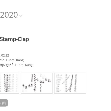
2020
-Stamp-Clap
 02:22
σία: Eunmi Kang
ή/Σχολή: Eunmi Kang
ροφή