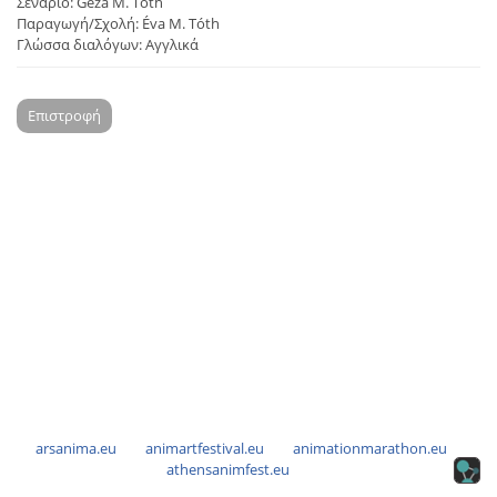
Σενάριο: Géza M. Tóth
Παραγωγή/Σχολή: Éva M. Tóth
Γλώσσα διαλόγων: Αγγλικά
Επιστροφή
arsanima.eu
animartfestival.eu
animationmarathon.eu
athensanimfest.eu