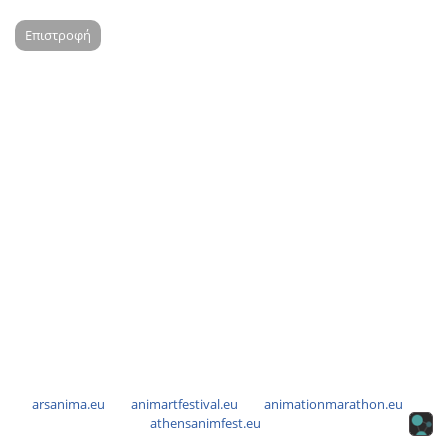
Επιστροφή
arsanima.eu
animartfestival.eu
animationmarathon.eu
athensanimfest.eu