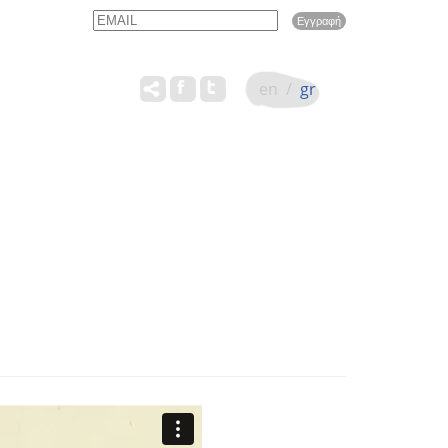
Email
Name
en
/
gr