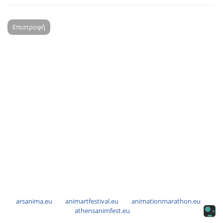
Επιστροφή
arsanima.eu
animartfestival.eu
animationmarathon.eu
athensanimfest.eu