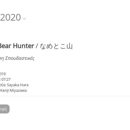
2020
Bear Hunter
/ なめとこ山
ση Σπουδαστικές
019
 07:27
ία: Sayaka Hara
 Kenji Miyazawa
ροφή