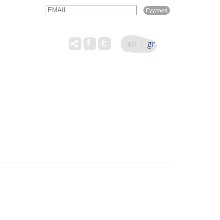
Email
Name
en
/
gr