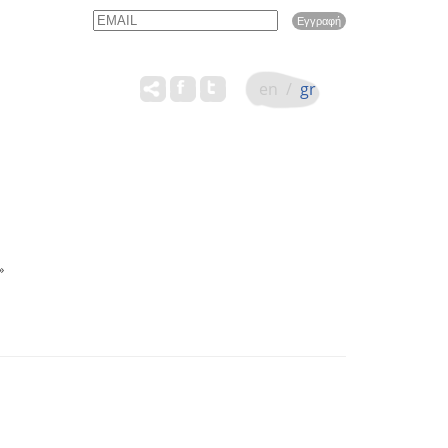
Email
Name
en
/
gr
»