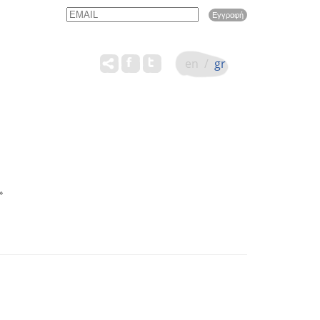
Email
Name
en
/
gr
»