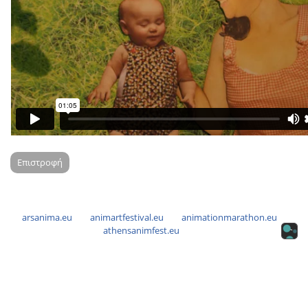
Επιστροφή
arsanima.eu
animartfestival.eu
animationmarathon.eu
athensanimfest.eu