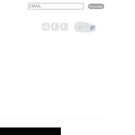
Email
Name
en
/
gr