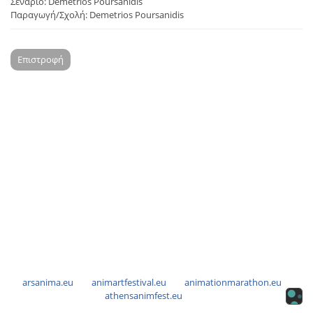
Σενάριο: Demetrios Poursanidis
Παραγωγή/Σχολή: Demetrios Poursanidis
Επιστροφή
arsanima.eu
animartfestival.eu
animationmarathon.eu
athensanimfest.eu