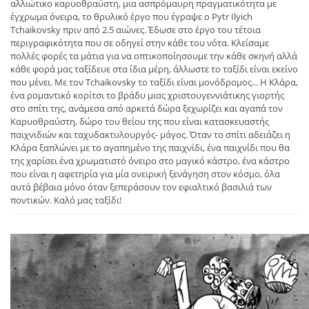
αλλιώτικο καρυοθραύστη, μια ασπρόμαυρη πραγματικότητα με
έγχρωμα όνειρα, το θρυλικό έργο που έγραψε ο Pytr Ilyich
Tchaikovsky πριν από 2.5 αιώνες. Έδωσε στο έργο του τέτοια
περιγραφικότητα που σε οδηγεί στην κάθε του νότα. Κλείσαμε
πολλές φορές τα μάτια για να οπτικοποίησουμε την κάθε σκηνή αλλά
κάθε φορά μας ταξίδευε στα ίδια μέρη, άλλωστε το ταξίδι είναι εκείνο
που μένει. Με τον Tchaikovsky το ταξίδι είναι μονόδρομος... Η Κλάρα,
ένα ρομαντικό κορίτσι το βράδυ μιας χριστουγεννιάτικης γιορτής
στο σπίτι της, ανάμεσα από αρκετά δώρα ξεχωρίζει και αγαπά τον
Kαρυοθραύστη, δώρο του θείου της που είναι κατασκευαστής
παιχνιδιών και ταχυδακτυλουργός- μάγος. Όταν το σπίτι αδειάζει η
Κλάρα ξαπλώνει με το αγαπημένο της παιχνίδι, ένα παιχνίδι που θα
της χαρίσει ένα χρωματιστό όνειρο στο μαγικό κάστρο, ένα κάστρο
που είναι η αφετηρία για μία ονειρική ξενάγηση στον κόσμο, όλα
αυτά βέβαια μόνο όταν ξεπεράσουν τον εφιαλτικό βασιλιά των
ποντικών. Καλό μας ταξίδι!