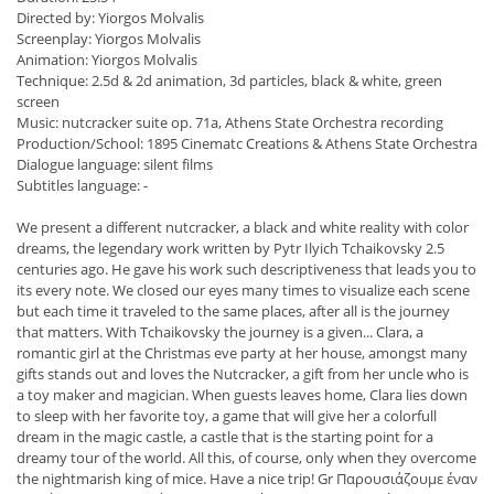
Directed by: Yiorgos Molvalis
Screenplay: Yiorgos Molvalis
Animation: Yiorgos Molvalis
Technique: 2.5d & 2d animation, 3d particles, black & white, green
screen
Music: nutcracker suite op. 71a, Athens State Orchestra recording
Production/School: 1895 Cinematc Creations & Athens State Orchestra
Dialogue language: silent films
Subtitles language: -
We present a different nutcracker, a black and white reality with color
dreams, the legendary work written by Pytr Ilyich Tchaikovsky 2.5
centuries ago. He gave his work such descriptiveness that leads you to
its every note. We closed our eyes many times to visualize each scene
but each time it traveled to the same places, after all is the journey
that matters. With Tchaikovsky the journey is a given... Clara, a
romantic girl at the Christmas eve party at her house, amongst many
gifts stands out and loves the Nutcracker, a gift from her uncle who is
a toy maker and magician. When guests leaves home, Clara lies down
to sleep with her favorite toy, a game that will give her a colorfull
dream in the magic castle, a castle that is the starting point for a
dreamy tour of the world. All this, of course, only when they overcome
the nightmarish king of mice. Have a nice trip! Gr Παρουσιάζουμε έναν