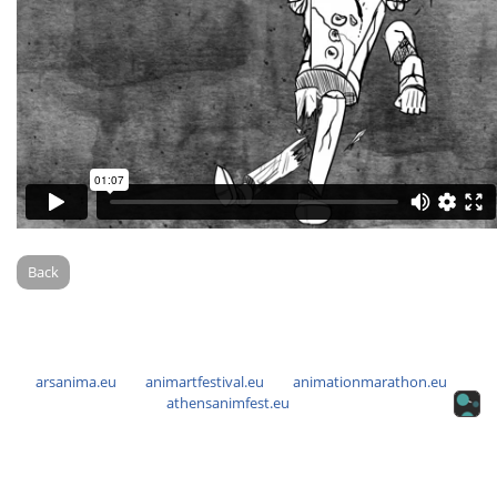
Back
arsanima.eu
animartfestival.eu
animationmarathon.eu
athensanimfest.eu