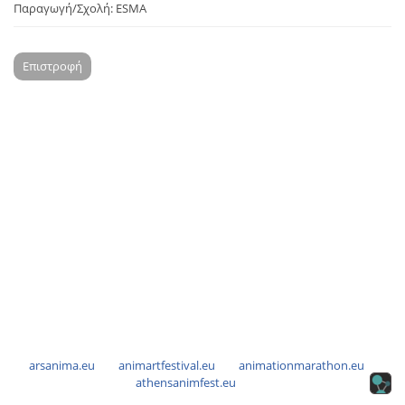
Παραγωγή/Σχολή: ESMA
Επιστροφή
arsanima.eu
animartfestival.eu
animationmarathon.eu
athensanimfest.eu