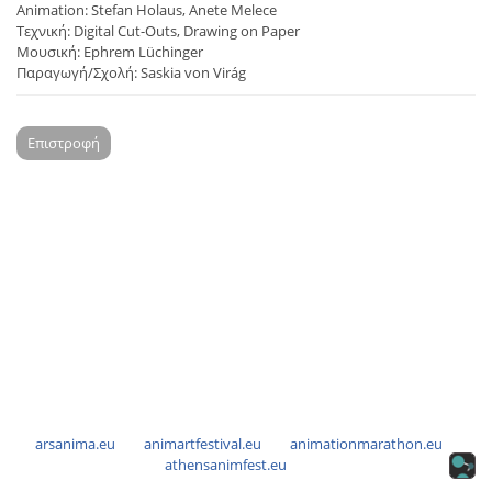
Animation: Stefan Holaus, Anete Melece
Τεχνική: Digital Cut-Outs, Drawing on Paper
Μουσική: Ephrem Lüchinger
Παραγωγή/Σχολή: Saskia von Virág
Επιστροφή
arsanima.eu
animartfestival.eu
animationmarathon.eu
athensanimfest.eu