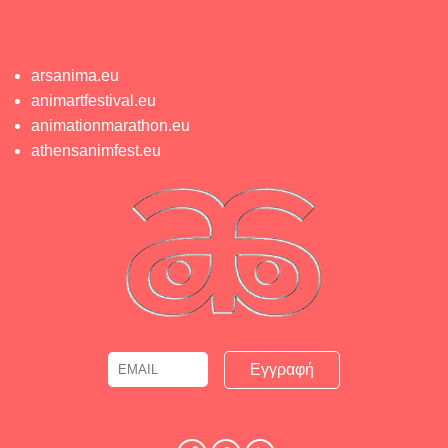
arsanima.eu
animartfestival.eu
animationmarathon.eu
athensanimfest.eu
Email
Name