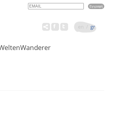
Email
Name
en
/
gr
WeltenWanderer