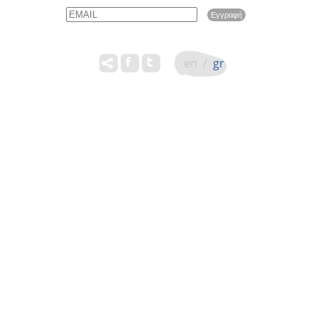
Email
Name
en
/
gr