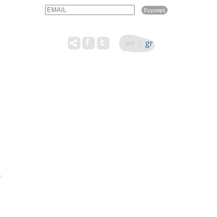
Email
Name
en
/
gr