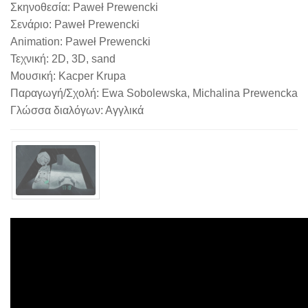
Σκηνοθεσία: Paweł Prewencki
Σενάριο: Paweł Prewencki
Animation: Paweł Prewencki
Τεχνική: 2D, 3D, sand
Μουσική: Kacper Krupa
Παραγωγή/Σχολή: Ewa Sobolewska, Michalina Prewencka
Γλώσσα διαλόγων: Αγγλικά