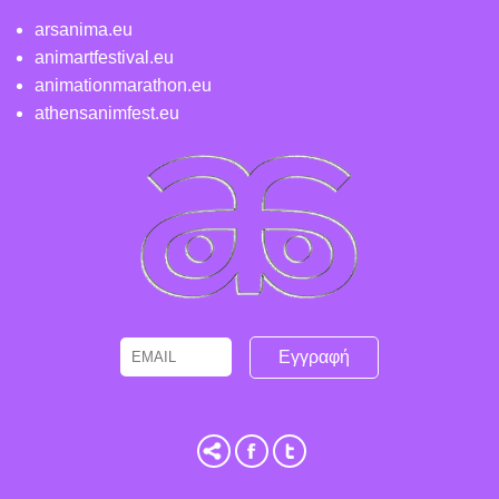
arsanima.eu
animartfestival.eu
animationmarathon.eu
athensanimfest.eu
Email
Name