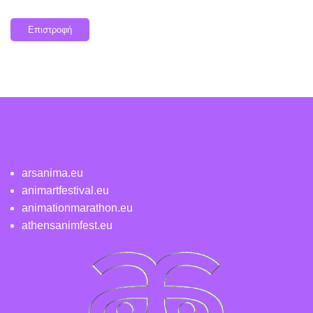
Επιστροφή
arsanima.eu
animartfestival.eu
animationmarathon.eu
athensanimfest.eu