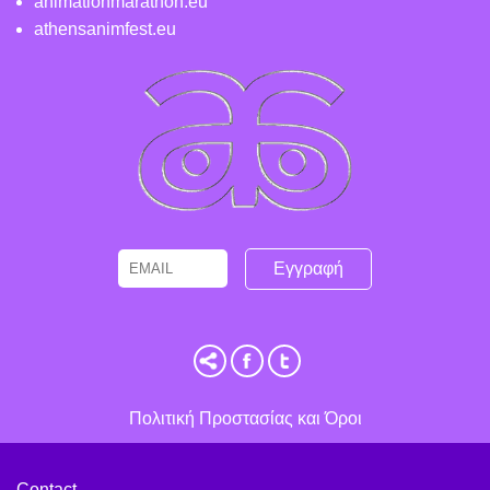
animationmarathon.eu
athensanimfest.eu
Email
Name
Πολιτική Προστασίας και Όροι
Contact