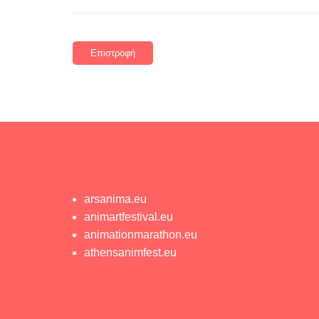
Επιστροφή
arsanima.eu
animartfestival.eu
animationmarathon.eu
athensanimfest.eu