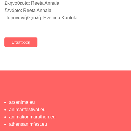
Σκηνοθεσία: Reeta Annala
Σενάριο: Reeta Annala
Παραγωγή/Σχολή: Eveliina Kantola
Επιστροφή
arsanima.eu
animartfestival.eu
animationmarathon.eu
athensanimfest.eu