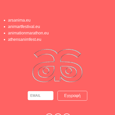
arsanima.eu
animartfestival.eu
animationmarathon.eu
athensanimfest.eu
Email
Name