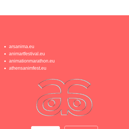
arsanima.eu
animartfestival.eu
animationmarathon.eu
athensanimfest.eu