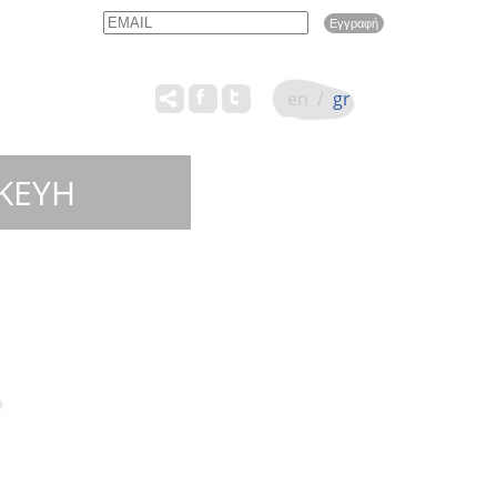
Email
Name
en
/
gr
ΚΕΥΗ